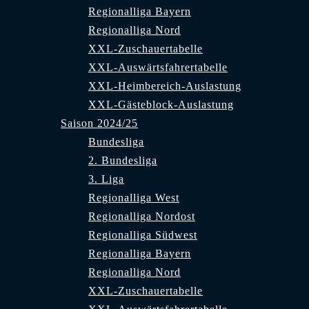
Regionalliga Bayern
Regionalliga Nord
XXL-Zuschauertabelle
XXL-Auswärtsfahrertabelle
XXL-Heimbereich-Auslastung
XXL-Gästeblock-Auslastung
Saison 2024/25
Bundesliga
2. Bundesliga
3. Liga
Regionalliga West
Regionalliga Nordost
Regionalliga Südwest
Regionalliga Bayern
Regionalliga Nord
XXL-Zuschauertabelle