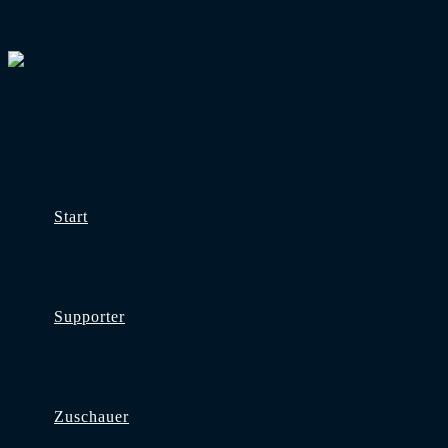
Zum Inhalt springen
Start
Supporter
Zuschauer