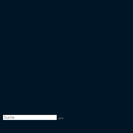
Bundesliga
2. Bundesliga
Saison 2019/20
Bundesliga
2. Bundesliga
3. Liga
DFB-Pokal
Europapokal
Top 50 Zuschauer
Top 25 Auswärtsfahrer
Europapokal
Verbandspokal
Team
Website-Suche umschalten