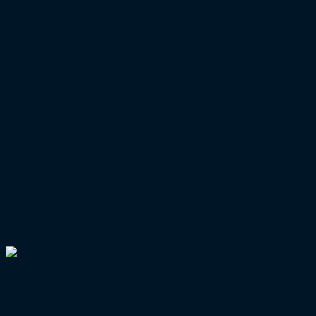
Häufiger bei Google gesucht: Carl Zeiss Jen
Beitrag veröffentlicht:
20. Januar 2021