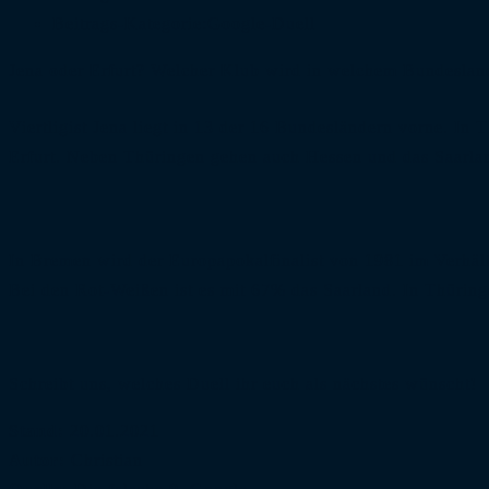
Beitrags-Kategorie:
Google-Duell
Jena oder Erfurt? Welcher Klub wird in welchem Bundesland
Viertligist Jena liegt in 13 der 16 Bundesländern vorne. In
Erfurt. Neben Thüringen gehen auch Hessen und das Saarlan
In Bremen wird der Europapokalfinalist von 1981 im Verhä
Bei den Rot-Weißen ist es mit 67% das Saarland. In Thüring
Schreibt uns, welches Duell ihr euch als nächstes wünscht!
Stand:
20.01.2021
Autor:
Christian