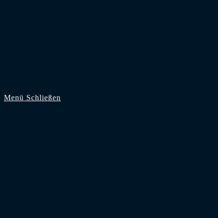
Zum Inhalt springen
Menü
Schließen
Start
Supporter
Zuschauer
Saison 2026/27
Bundesliga
2. Bundesliga
3. Liga