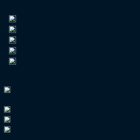
Regionalliga Nordost
1.
FC Carl Zeiss Jena
9.002
2.
Hallescher FC
8.942
3.
FC Erzgebirge Aue
8.611
4.
FC Rot-Weiß Erfurt
8.226
5.
Chemnitzer FC
5.639
VERBANDSPOKAL – NOCH IM RENNEN
Niederrheinpokal
3. LIGA (III)
Fortuna Düsseldorf
MSV Duisburg
Rot-Weiss Essen