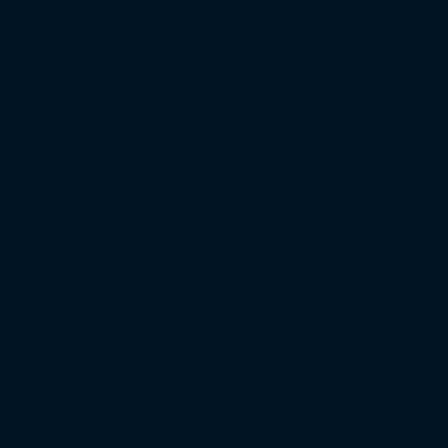
XXL-Heimbereich-Auslastung
XXL-Gästeblock-Auslastung
Saison 2024/25
Bundesliga
2. Bundesliga
3. Liga
Regionalliga West
Regionalliga Nordost
Regionalliga Südwest
Regionalliga Bayern
Regionalliga Nord
XXL-Zuschauertabelle
XXL-Auswärtsfahrertabelle
Saison 2023/24
Bundesliga
2. Bundesliga
3. Liga