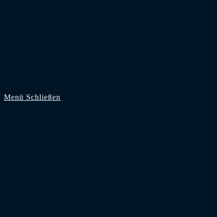
Zum Inhalt springen
Menü
Schließen
Start
Supporter
Zuschauer
Saison 2026/27
Bundesliga
2. Bundesliga
3. Liga