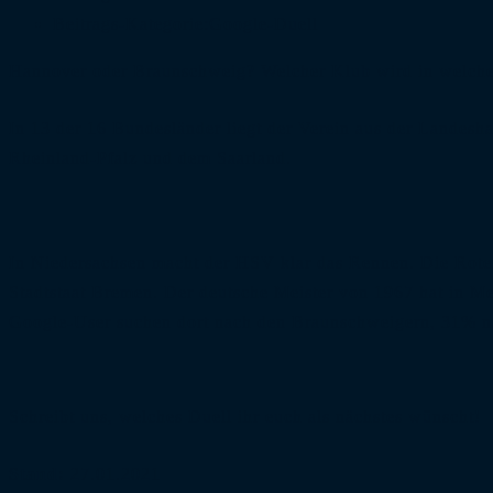
Beitrags-Kategorie:
Google-Duell
Hannover oder Braunschweig? Welcher Klub wird in welchem
In 13 der 16 Bundesländer liegt der Verein aus der Landes
Rheinland-Pfalz und dem Saarland.
In Niedersachsen macht der HSV klar das Rennen. Die Roten
Stadtstaat Bremen. Der deutsche Meister von 1967 hat in 
Google-User suchen dort nach den Braunschweigern, 31% n
Schreibt uns, welches Duell ihr euch als nächstes wünscht!
Stand:
27.01.2021