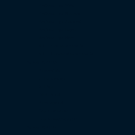
Regionalliga West
Regionalliga Nordost
Regionalliga Südwest
Regionalliga Bayern
Regionalliga Nord
XXL-Zuschauertabelle
XXL-Auswärtsfahrertabelle
Saison 2022/23
Bundesliga
2. Bundesliga
3. Liga
DFB-Pokal
Europapokal
Top Zuschauer
Top Auswärtsfahrer
Saison 2021/22