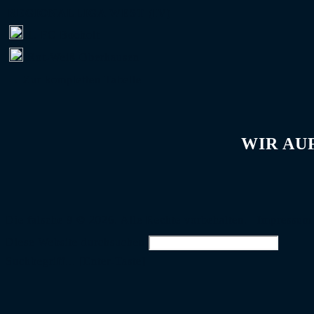
REGIONALLIGA WEST (IV)
1. FC Bocholt
Rot-Weiß Oberhausen
→ Zur kompletten Tabelle
WIR AU
Die falsche 9 © 2026. Alle Rechte vorbehalten. |
Impressum
Diese Website durchsuchen
Suchbegriff... [Enter-Taste]