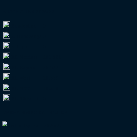
ZUSCHAUER 2026/27
Bundesliga
0
2. Bundesliga
0
3. Liga
0
RL Nordost
101.981
RL Bayern
26.522
RL West
10.669
RL Nord
10.218
RL Südwest
0
VERBANDSPOKAL-GUIDE