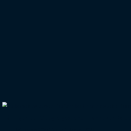
Häufiger bei Google gesucht: Hannover 96 o
Beitrag veröffentlicht:
27. Januar 2021