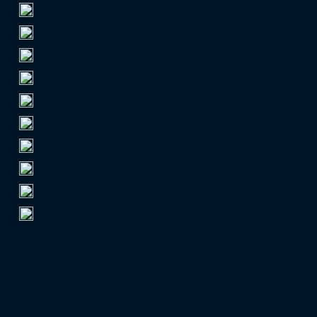
SV Rot-Weiss Kyritz
1
0,0
SV Rot-Weiß Petersdorf
1
0,0
SV Wacker 09 Cottbus-Ströbitz
1
0,0
SV Woltersdorf
1
0,0
SV Zernsdorf
1
0,0
SV-Blau-Weiß Groß Lindow
1
0,0
TSV 1878 Schlieben
1
0,0
TSV Treuenbrietzen
1
0,0
VfB Hohenleipisch
1
0,0
VfB Steinhöfel
1
0,0
Info:
Zur Wahl standen alle Vereine aus Brandenburg, die in
spielen. Weitere Vereine konnten von den Usern in das Feld
Die Wahlsieger der Bundesländer