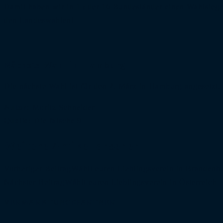
Damit haben wir in 15 der 16 Bundesländer einen Wahlsiege
den Landeswahlen!
Nächste Wahl in Hamburg
Die nächste Wahl ist für den 2. März in Hamburg angesetzt.
Autor:
Moritz Schneider
Quelle:
Die falsche 9
Weitere Artikel ansehen
Vorheriger Beitrag
Wählt euren Lieblingsverein in Brandenb
Nächster Beitrag
Wählt euren Lieblingsverein in Österreich
VERMARKTUNGSPARTNER