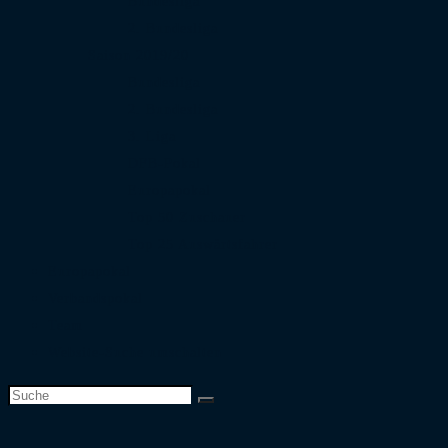
Bundesliga
2. Bundesliga
Saison 2019/20
Bundesliga
2. Bundesliga
3. Liga
DFB-Pokal
Europapokal
Top 50 Zuschauer
Top 25 Auswärtsfahrer
Europapokal
Verbandspokal
Team
Website-Suche umschalten