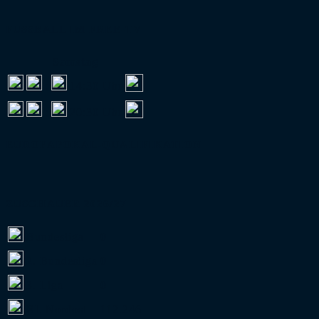
FUSSBALL IM FREE-TV
Samstag
:
14:30 Uhr
:
20:30 Uhr
EUROPAPOKAL-QUALIFIKATION
ZUSCHAUER 2026/27
Bundesliga
0
2. Bundesliga
0
3. Liga
0
RL Nordost
112.246