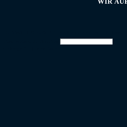
WIR AU
Die falsche 9 © 2026. Alle Rechte vorbehalten. |
Impressum
Diese Website durchsuchen
Suchbegriff... [Enter-Taste]