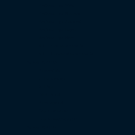
Regionalliga West
Regionalliga Nordost
Regionalliga Südwest
Regionalliga Bayern
Regionalliga Nord
XXL-Zuschauertabelle
XXL-Auswärtsfahrertabelle
Saison 2022/23
Bundesliga
2. Bundesliga
3. Liga
DFB-Pokal
Europapokal
Top Zuschauer
Top Auswärtsfahrer
Saison 2021/22