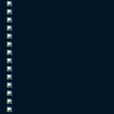
SV Blau-Weiss Hohen Neuendorf
1
0,0
SV Blau-Weiss Markendorf
1
0,0
SV Concordia Nowawes 06
1
0,0
SV Eintracht Gransee
1
0,0
SV Empor Mühlberg
1
0,0
SV Empor Schenkenberg
1
0,0
SV Freya Marienwerder
1
0,0
SV Fürstenberg/Havel
1
0,0
SV Grün/Weiß Union Bestensee
1
0,0
SV Grün-Weiß Annahütte
1
0,0
SV Lausitz Forst
1
0,0
SV Lok Uebigau
1
0,0
SV Müschen/Babow
1
0,0
SV Roskow
1
0,0