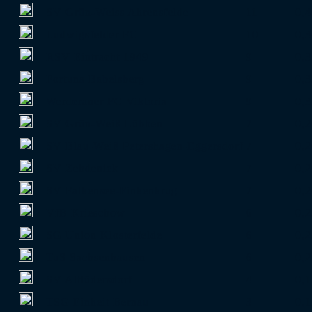
SV Grün-Weiss Ahrensfelde
11
0,4
Ludwigsfelder FC
10
0,3
RSV Eintracht 1949
9
0,3
Fortuna Babelsberg
9
0,3
Werderaner FC Viktoria
9
0,3
SV Grün-Weiß Lübben
7
0,2
SV Blau-Weiß Petershagen-Eggersdorf
7
0,2
SV Zehdenick
7
0,2
SV Falkensee-Finkenkrug
7
0,2
VfB Krieschow
6
0,2
SG Union Klosterfelde
6
0,2
TuS Sachsenhausen
6
0,2
SV Altlüdersdorf
4
0,1
TSG Einheit Bernau
3
0,1