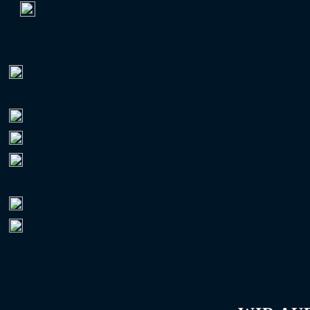
5.
FC Carl Zeiss Jena
Ø 7.258
VERBANDSPOKAL – NOCH IM RENNEN
Niederrheinpokal
3. LIGA (III)
Fortuna Düsseldorf
MSV Duisburg
Rot-Weiss Essen
REGIONALLIGA WEST (IV)
1. FC Bocholt
Rot-Weiß Oberhausen
→ Zur kompletten Tabelle