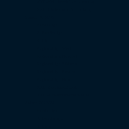
XXL-Heimbereich-Auslastung
XXL-Gästeblock-Auslastung
Saison 2024/25
Bundesliga
2. Bundesliga
3. Liga
Regionalliga West
Regionalliga Nordost
Regionalliga Südwest
Regionalliga Bayern
Regionalliga Nord
XXL-Zuschauertabelle
XXL-Auswärtsfahrertabelle
Saison 2023/24
Bundesliga
2. Bundesliga
3. Liga