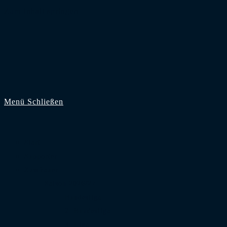
Zum Inhalt springen
Menü
Schließen
Start
Supporter
Zuschauer
Saison 2026/27
Bundesliga
2. Bundesliga
3. Liga