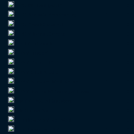
FC 98 Hennigsdorf
1
0,0
FC Borussia Brandenburg
1
0,0
FC Eisenhüttenstadt
1
0,0
FC Viktoria Jüterbog
1
0,0
FHV Pritzwalk
1
0,0
FSV Basdorf
1
0,0
FSV Empor Hörlitz
1
0,0
FSV Groß Kreutz
1
0,0
FSV Schwarz-Weiß Keune
1
0,0
FSV Veritas Wittenberge/Breese
1
0,0
MTV 1860 Altlandsberg
1
0,0
Müllroser SV
1
0,0
Pankower SV Rot-Weiß
1
0,0
Paulinenauer TSV
1
0,0