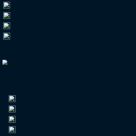
RL Bayern
26.522
RL West
10.669
RL Nord
10.218
RL Südwest
0
VERBANDSPOKAL-GUIDE
TOP 5 NACH ZUSCHAUERN
Regionalliga Nordost
1.
FC Erzgebirge Aue
Ø 9.438
2.
Hallescher FC
Ø 8.942
3.
Chemnitzer FC
Ø 7.821
4.
FC Rot-Weiß Erfurt
Ø 7.550