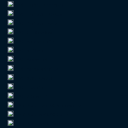
SG Einheit Zepernick
1
0,0
SG Eintracht Bötzow
1
0,0
SG Eintracht Peitz
1
0,0
SG Großziethen
1
0,0
SG Klosterdorf 75
1
0,0
SG Kröbeln
1
0,0
SG Saarmund
1
0,0
SG Sachsendorf 04
1
0,0
SG Schulzendorf
1
0,0
SG Trebnitz
1
0,0
SG Zühlsdorf
1
0,0
SV Blau-Gelb 90 Sonnewalde
1
0,0
SV Blau-Weiß 90 Gartz
1
0,0
SV Blau-Weiß Dahlewitz
1
0,0