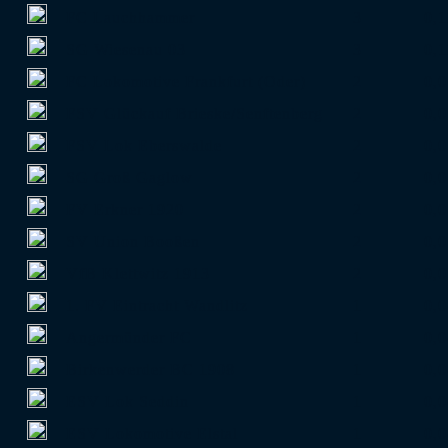
FC Lauchhammer
3
0,1
SG Wiesenau 03
3
0,1
FC Lokomotive Frankfurt (Oder)
2
0,0
FSV Glückauf Brieske/Senftenberg
2
0,0
FSV Lok Eberswalde
2
0,0
SG Groß Gaglow
2
0,0
FV Erkner 1920
2
0,0
SV Union Booßen
2
0,0
VfB Klettwitz 1913
2
0,0
1. FV Eintracht Wandlitz
1
0,0
Angermünder FC
1
0,0
Birkenwerder BC 1908
1
0,0
ESV Lok Seddin
1
0,0
ESV Lokomotive Elstal
1
0,0