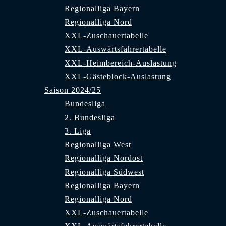
Regionalliga Bayern
Regionalliga Nord
XXL-Zuschauertabelle
XXL-Auswärtsfahrertabelle
XXL-Heimbereich-Auslastung
XXL-Gästeblock-Auslastung
Saison 2024/25
Bundesliga
2. Bundesliga
3. Liga
Regionalliga West
Regionalliga Nordost
Regionalliga Südwest
Regionalliga Bayern
Regionalliga Nord
XXL-Zuschauertabelle