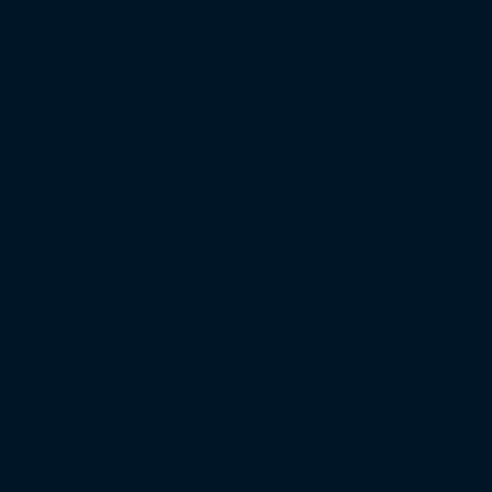
Regionalliga West
Regionalliga Nordost
Regionalliga Südwest
Regionalliga Bayern
Regionalliga Nord
XXL-Zuschauertabelle
XXL-Auswärtsfahrertabelle
XXL-Heimbereich-Auslastung
XXL-Gästeblock-Auslastung
Saison 2024/25
Bundesliga
2. Bundesliga
3. Liga
Regionalliga West
Regionalliga Nordost
Regionalliga Südwest
Regionalliga Bayern