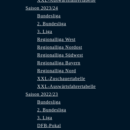
XXL-Auswärtsfahrertabelle
Saison 2023/24
Bundesliga
2. Bundesliga
3. Liga
Regionalliga West
Regionalliga Nordost
Regionalliga Südwest
Regionalliga Bayern
Regionalliga Nord
XXL-Zuschauertabelle
XXL-Auswärtsfahrertabelle
Saison 2022/23
Bundesliga
2. Bundesliga
3. Liga
DFB-Pokal