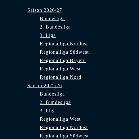
Saison 2026/27
Bundesliga
2. Bundesliga
3. Liga
Regionalliga Nordost
Regionalliga Südwest
Regionalliga Bayern
Regionalliga West
Regionalliga Nord
Saison 2025/26
Bundesliga
2. Bundesliga
3. Liga
Regionalliga West
Regionalliga Nordost
Regionalliga Südwest