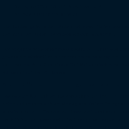
Beitrag veröffentlicht:
12. November 2024
Beitrags-Kategorie:
Bundesliga
Die Bundesliga ist in der Länderspielpause. Die Wartezeit n
dem vor allem Bayer Leverkusen schlecht wegkommt.
Der Vorjahres-Meister sammelte bislang elf Punkte weniger 
gewann die Werkself neun der zehn ersten Saisonspiele und s
und trennte sich darüber hinaus fünf Mal unentschieden. Sta
Rückstand auf den FC Bayern.
Auch Hoffenheim und Stuttgart verlieren deutl
Das zweitgrößte Punkteminus verzeichnet die TSG Hoffenhei
Spiele und trennten sich am Montag von Trainer Pellegrino 
Vorsaison hatte Hoffenheim zu diesem Zeitpunkt neun Punk
der VfB Stuttgart gesammelt. Der Champions League Teilnehm
Unterschied zur Vorsaison auch in der Tordifferenz. Hatten 