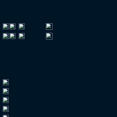
FUSSBALL IM FREE-TV
Samstag
:
14:30 Uhr
:
20:30 Uhr
EUROPAPOKAL-QUALIFIKATION
ZUSCHAUER 2026/27
Bundesliga
0
2. Bundesliga
0
3. Liga
0
RL Nordost
112.246