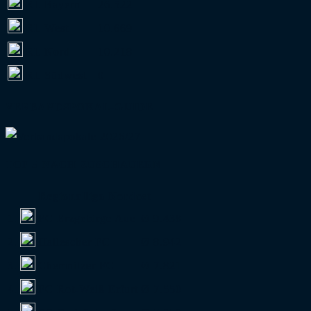
RL Bayern
26.522
RL West
10.669
RL Nord
10.218
RL Südwest
0
VERBANDSPOKAL-GUIDE
TOP 5 NACH ZUSCHAUERN
Regionalliga Nordost
1.
FC Erzgebirge Aue
Ø 9.438
2.
Hallescher FC
Ø 8.942
3.
Chemnitzer FC
Ø 7.821
4.
FC Rot-Weiß Erfurt
Ø 7.550