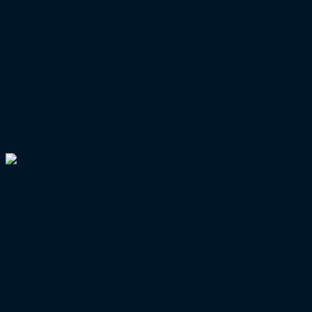
19, ist sie aktuell ausgeglichen (19:19).
Starke Unioner verbessern sich deutlich
Der größte Gewinner im Punktevergleich ist der 1. FC Unio
der vergangenen Saison schon zehn Punkte mehr ein. Nach A
Ambitionen beim Hauptstadt-Klub aus. Besonders zuhause üb
Svensson noch ungeschlagen!
Auch Mainz 05 zeigt sich weiterhin stark verbessert zur Vor
Länderspielpause standen die Rheinhessen sogar auf Ran
nichts mit der Abstiegszone zutun. Am Wochenende gelang d
Mainz noch ungeschlagen.
Kompany-Effekt (noch) nicht in Punkten mess