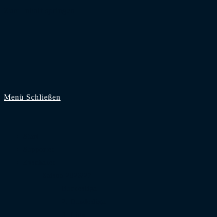
Zum Inhalt springen
Menü
Schließen
Start
Supporter
Zuschauer
Saison 2026/27
Bundesliga
2. Bundesliga
3. Liga