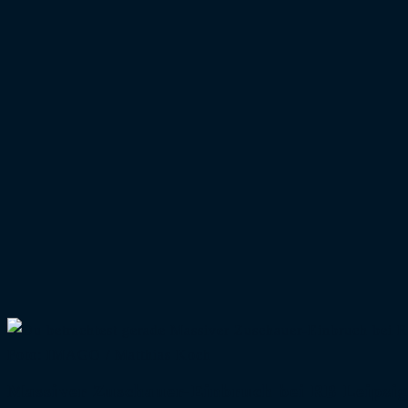
Foto: IMAGO / Matthias Koch
Massiver Zuschauer-Einbruch bei RB Leipzi