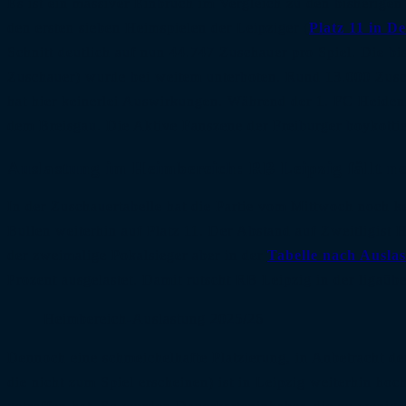
Es ist ein massiver Einbruch im Vergleich zu den bisherige
den ersten sieben Heimspielen der Leipziger (
Platz 11 in D
Schnitt deutlich auf nun 44.747 Zuschauer pro Spiel. Die 
Zuschauer) wurde bei weitem unterboten. Rund 13.000 Zusc
hat hier keinerlei Auswirkungen. Während der 1. FC Heidenh
dem Breisgau. Die Aktive Fanszene der Freiburger boykottier
Auslastung im Heimbereich: RB Leipzig fällt n
In der Zuschauertabelle hat die Partie vom Mittwoch noch 
Bullen weiterhin auf Platz 11. Der Abstand auf Zweitligist H
der zweimalige Pokalsieger aber in der
Tabelle nach Ausla
Prozent ausgelastet. Damit rutscht RB Leipzig in der ligaübe
Heimbereich-Auslastung 2025/26
Dennoch eine schmeichelhafte Platzierung, in Anbetracht de
die nicht zum Spiel erscheinen) ist in Leipzig weiterhin 