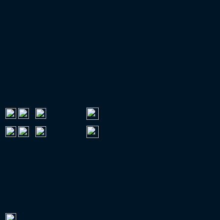
Vorheriger Beitrag
DFL-Absage: Mögliche Nachholtermine 
Nächster Beitrag
1. Liga: Tausende leere Plätze bei Tradition
VERMARKTUNGSPARTNER
FUSSBALL IM FREE-TV
Samstag
:
14:30 Uhr
:
20:30 Uhr
EUROPAPOKAL-QUALIFIKATION
ZUSCHAUER 2026/27