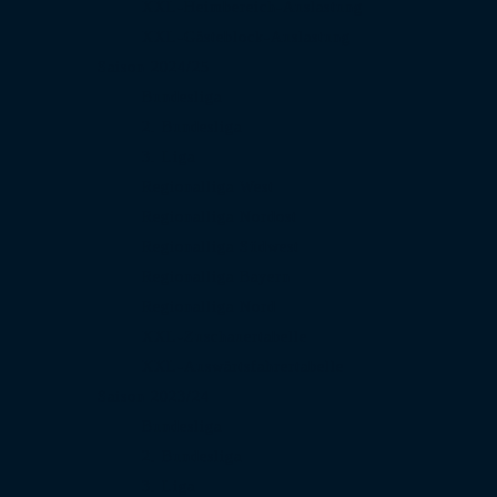
XXL-Heimbereich-Auslastung
XXL-Gästeblock-Auslastung
Saison 2024/25
Bundesliga
2. Bundesliga
3. Liga
Regionalliga West
Regionalliga Nordost
Regionalliga Südwest
Regionalliga Bayern
Regionalliga Nord
XXL-Zuschauertabelle
XXL-Auswärtsfahrertabelle
Saison 2023/24
Bundesliga
2. Bundesliga
3. Liga