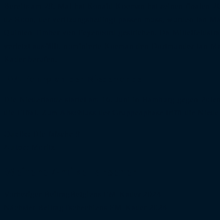
Bereits am 29. Mai hat Ronald Koeman hat seinen finalen 
de Roon, der verltzungsbedingt passen muss, wurden Ian M
Quinten Timber von Feyenoord gestrichen. Da Mittelfeldstra
verletzt ausfällt, nominierte Koeman den Dortmunder Ian M
Kader berufen.
EM-Fahrplan der Niederlande
Die Niederlande startet am 16. Juni in Hamburg gegen Polen 
die Elftal. Zum Abschluss der Gruppenphase trifft die Nieder
Quelle
: Die falsche 9
Autor
: Moritz
Weitere Artikel ansehen
Vorheriger Beitrag
Belgiens EM-Kader 2024
Nächster Beitrag
Tschechiens EM-Kader 2024