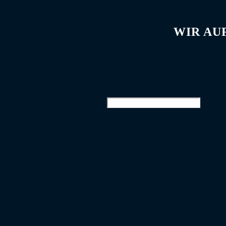
WIR AU
Die falsche 9 © 2026. Alle Rechte vorbehalten. |
Impressum
Diese Website durchsuchen
Suchbegriff... [Enter-Taste]