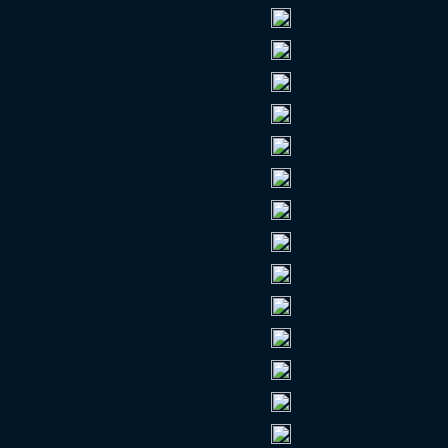
13
Justin Bijlow
Tor
Feyenoord
23
Mark Flekken
Tor
FC Brentford
1
Bart Verbruggen
Tor
Brighton & Hove Al
5
Nathan Aké
Abwehr
Manchester City
17
Daley Blind
Abwehr
FC Girona
4
Virgil van Dijk
Abwehr
FC Liverpool
15
Lutsharel Geertruida
Abwehr
Feyenoord
3
Matthijs de Ligt
Abwehr
FC Bayern
2
Micky van den Ven
Abwehr
Tottenham Hotspur
6
Stefan de Vrij
Abwehr
Inter Mailand
22
Denzel Dumfries
Mittelfeld
Inter Mailand
12
Jeremie Frimpong
Mittelfeld
Bayer Leverkusen
24
Ryan Gravenberch
Mittelfeld
FC Liverpool
20
Ian Maatsen
Mittelfeld
Borussia Dortmund