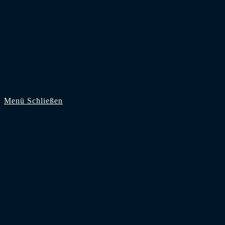
Zum Inhalt springen
Menü
Schließen
Start
Supporter
Zuschauer
Saison 2026/27
Bundesliga
2. Bundesliga
3. Liga