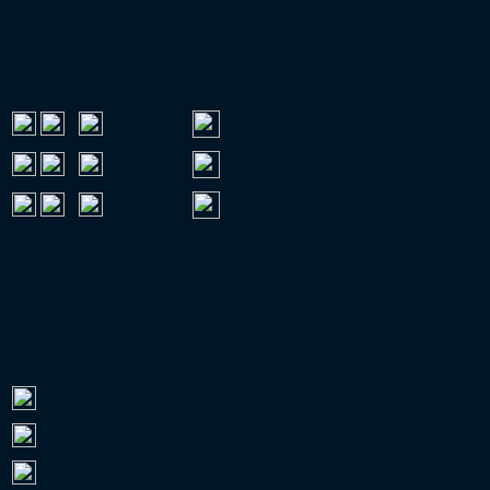
FUSSBALL IM FREE-TV
Freitag
:
19:00 Uhr
:
19:00 Uhr
:
20:30 Uhr
EUROPAPOKAL-QUALIFIKATION
ZUSCHAUER 2026/27
Bundesliga
0
2. Bundesliga
0
3. Liga
0