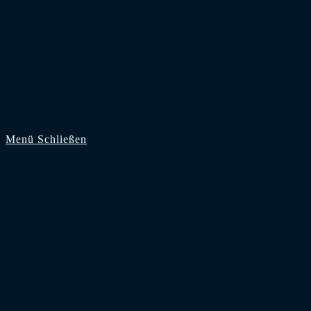
Zum Inhalt springen
Menü
Schließen
Start
Supporter
Zuschauer
Saison 2026/27
Bundesliga
2. Bundesliga
3. Liga