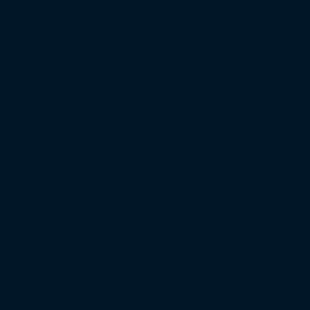
Beitrag veröffentlicht:
21. August 2025
Beitrags-Kategorie:
2. Bundesliga
Am Samstagabend steht in der 2. Liga das Topspiel zwisc
allerdings nicht auf dem Hauptkanal von RTL zu sehen sein
Schnulli“.
Quoten-Rekorde beim Topspiel der 2. Liga zwis
Zur neuen Saison hat sich RTL die TV-Rechte für das Topspie
Samstagabendspiele der 2. Bundesliga live im TV und Stream
vergangenen Jahren, in denen das Topspiel auf „Sport1“ üb
ordentlichen Quoten bei der Auftaktpartie zwischen Armini
dem 1. FC Kaiserslautern und Schalke 04 Quoten-Rekorde ein
die damit Marktführer in der Zielgruppe am Samstagabend wa
2. Bundesliga innerhalb der letzten vier Jahre.
Dies teilte de
NITRO feiert Premiere beim Revierduell zwisc