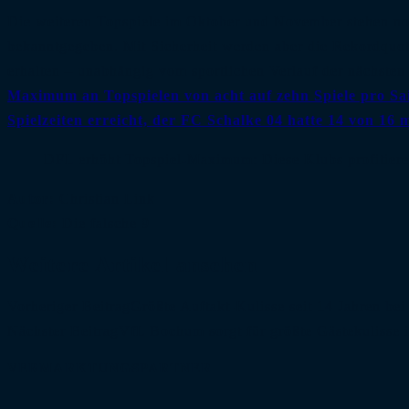
Die weiteren Topspiele im Oktober und November stehen noc
bekanntgegeben. Mit Sicherheit werden aber die Rekordquot
erhalten – unabhängig vom sportlichen Verlauf der nächsten 
Maximum an Topspielen von acht auf zehn Spiele pro Sai
Spielzeiten erreicht, der FC Schalke 04 hatte 14 von 16
DFL erhöht Topspiel-Maximum: Diese Klubs profitier
Autor:
Christian Link
Quelle:
Die falsche 9
Weitere Artikel ansehen
Vorheriger Beitrag
Größte Auftakt-Kulisse seit 14 Jahren b
Nächster Beitrag
VfL Bochum sorgt für größte Gästekulisse i
VERMARKTUNGSPARTNER