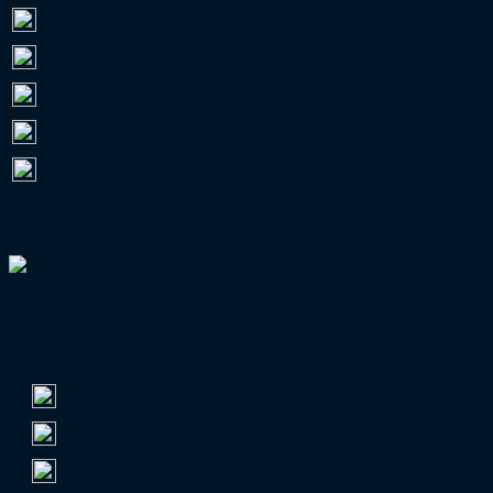
RL Nordost
112.246
RL Bayern
26.522
RL West
10.669
RL Nord
10.218
RL Südwest
0
VERBANDSPOKAL-GUIDE
TOP 5 NACH ZUSCHAUERN
Regionalliga Nordost
1.
FC Erzgebirge Aue
Ø 9.438
2.
Hallescher FC
Ø 8.942
3.
Chemnitzer FC
Ø 7.821