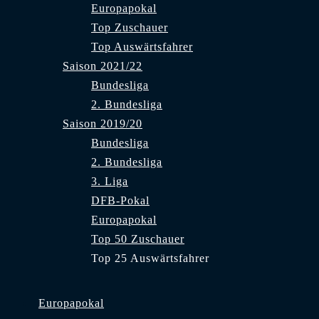
Europapokal
Top Zuschauer
Top Auswärtsfahrer
Saison 2021/22
Bundesliga
2. Bundesliga
Saison 2019/20
Bundesliga
2. Bundesliga
3. Liga
DFB-Pokal
Europapokal
Top 50 Zuschauer
Top 25 Auswärtsfahrer
Europapokal