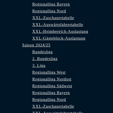
Regionalliga Bayern
Regionalliga Nord
XXL-Zuschauertabelle
XXL-Auswärtsfahrertabelle
XXL-Heimbereich-Auslastung
XXL-Gästeblock-Auslastung
Saison 2024/25
Bundesliga
2. Bundesliga
3. Liga
Regionalliga West
Regionalliga Nordost
Regionalliga Südwest
Regionalliga Bayern
Regionalliga Nord
XXL-Zuschauertabelle