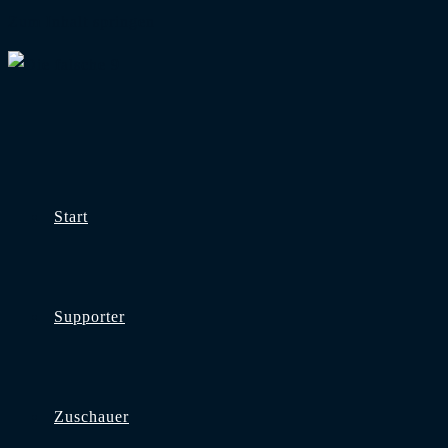
Zum Inhalt springen
Start
Supporter
Zuschauer