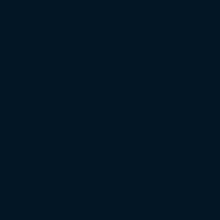
Regionalliga West
Regionalliga Nordost
Regionalliga Südwest
Regionalliga Bayern
Regionalliga Nord
XXL-Zuschauertabelle
XXL-Auswärtsfahrertabelle
XXL-Heimbereich-Auslastung
XXL-Gästeblock-Auslastung
Saison 2024/25
Bundesliga
2. Bundesliga
3. Liga
Regionalliga West
Regionalliga Nordost
Regionalliga Südwest
Regionalliga Bayern