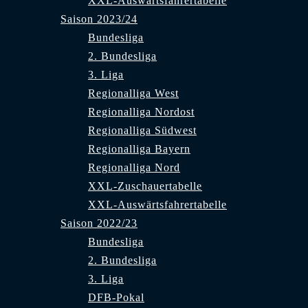
XXL-Auswärtsfahrertabelle
Saison 2023/24
Bundesliga
2. Bundesliga
3. Liga
Regionalliga West
Regionalliga Nordost
Regionalliga Südwest
Regionalliga Bayern
Regionalliga Nord
XXL-Zuschauertabelle
XXL-Auswärtsfahrertabelle
Saison 2022/23
Bundesliga
2. Bundesliga
3. Liga
DFB-Pokal