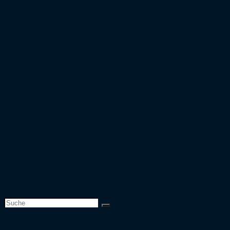
Bundesliga
2. Bundesliga
Saison 2019/20
Bundesliga
2. Bundesliga
3. Liga
DFB-Pokal
Europapokal
Top 50 Zuschauer
Top 25 Auswärtsfahrer
Europapokal
Verbandspokal
Team
Website-Suche umschalten