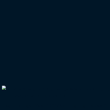
Foto: Instagram @photography_f_n
Regionalliga West 2022/23: Highlights des 2. 