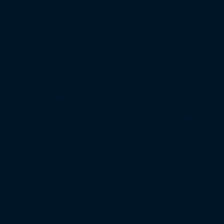
1. FC Köln II – FC Schalke 04 II
Im Duell der Zweitvertretungen geht es vor allem für die 
ging mit 0:5 verloren. Auch die Nachwuchsknappen verloren 