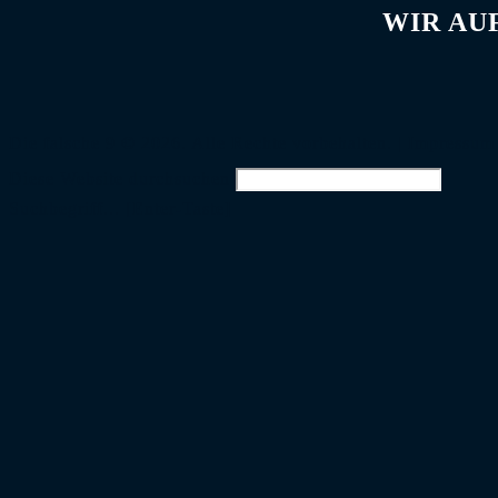
WIR AU
Die falsche 9 © 2026. Alle Rechte vorbehalten. |
Impressum
Diese Website durchsuchen
Suchbegriff... [Enter-Taste]