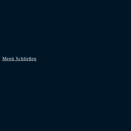
Zum Inhalt springen
Menü
Schließen
Start
Supporter
Zuschauer
Saison 2026/27
Bundesliga
2. Bundesliga
3. Liga