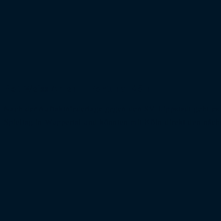
Rot Weiss Ahlen – Fortuna Köln
Nach der Auftaktniederlage gegen den SV Lippstadt geht es
Spieltag in Wuppertal und könnten mit Köln direkt den näch