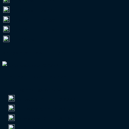
RL Nordost
101.981
RL Bayern
26.522
RL West
10.669
RL Nord
10.218
RL Südwest
0
VERBANDSPOKAL-GUIDE
TOP 5 NACH ZUSCHAUERN
Regionalliga Nordost
1.
Hallescher FC
Ø 8.942
2.
FC Erzgebirge Aue
Ø 8.611
3.
Chemnitzer FC
Ø 7.821
4.
FC Rot-Weiß Erfurt
Ø 7.550