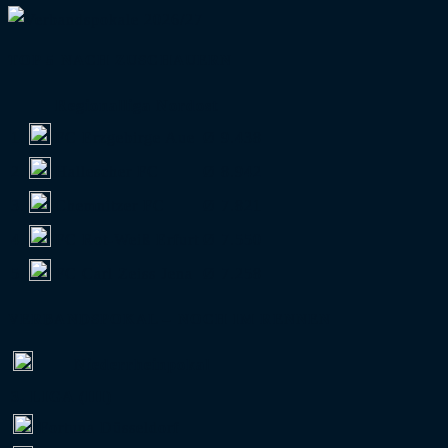
TOP 5 NACH ZUSCHAUERN
Regionalliga Nordost
1.
FC Erzgebirge Aue
Ø 9.438
2.
Hallescher FC
Ø 8.942
3.
Chemnitzer FC
Ø 7.821
4.
FC Rot-Weiß Erfurt
Ø 7.550
5.
FC Carl Zeiss Jena
Ø 7.258
VERBANDSPOKAL – NOCH IM RENNEN
Niederrheinpokal
3. LIGA (III)
Fortuna Düsseldorf