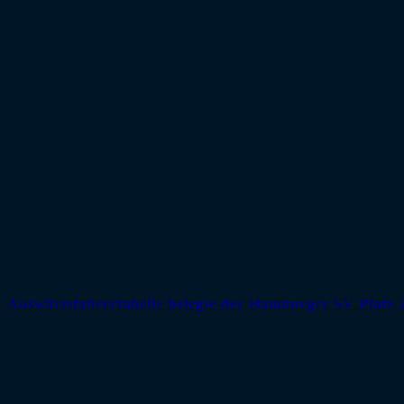
HSV-Fans weitere Kontingente zur Verfügung. Diese befinden
auf knapp 8.000 Karten. Am Mittwoch startet der
freie Vorv
Erstes Aufeinandertreffen zwischen Kopenhage
Am 12. Juli treffen der FC Kopenhagen und der HSV zum erst
man sich in der 1. Runde des UEFA-Cups 2005/06. Nach ein
Nachspielzeit erzielte Rafael van der Vaart den entscheiden
Rückspiel im Parken. Mittlerweile fasst das Stadion rund 38
Freundschaftsspiel.
Die Euphorie um den HSV geht weiter
Bereits in der abgelaufenen Saison waren die Rothosen eines
Auswärtsfahrertabelle belegte der Hamburger SV Platz 2
Fremde. Damit ließen die Norddeutschen alle Bundesligiste
Auswärtsspielen begleitet.
Auswärtsfahrertabelle 2024/25