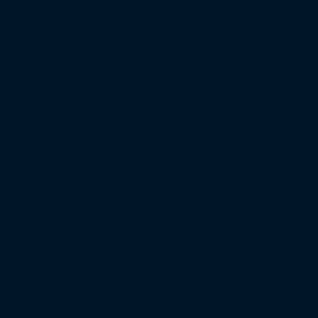
Regionalliga Nordost
Regionalliga Südwest
Regionalliga Bayern
Regionalliga West
Regionalliga Nord
Saison 2025/26
Bundesliga
2. Bundesliga
3. Liga
Regionalliga West
Regionalliga Nordost
Regionalliga Südwest
Regionalliga Bayern
Regionalliga Nord
XXL-Zuschauertabelle
XXL-Auswärtsfahrertabelle