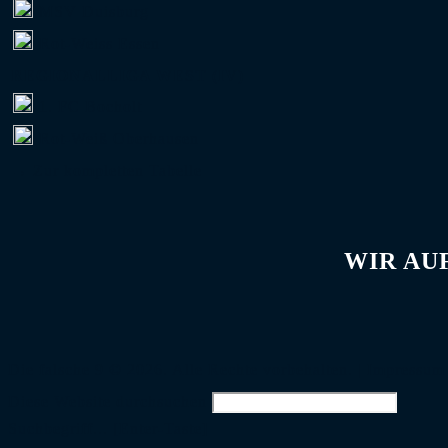
MSV Duisburg
Rot-Weiss Essen
REGIONALLIGA WEST (IV)
1. FC Bocholt
Rot-Weiß Oberhausen
→ Zur kompletten Tabelle
WIR AU
Die falsche 9 © 2026. Alle Rechte vorbehalten. |
Impressum
Diese Website durchsuchen
Suchbegriff... [Enter-Taste]