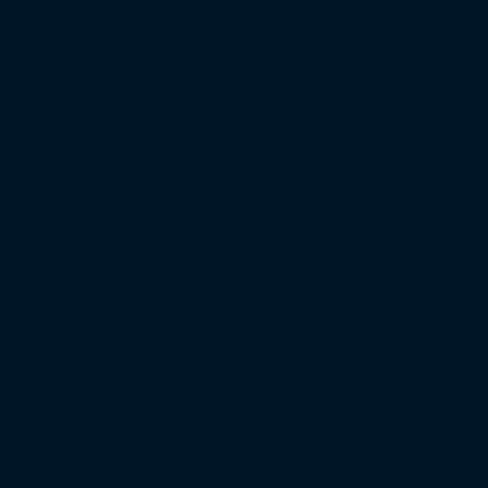
XXL-Heimbereich-Auslastung
XXL-Gästeblock-Auslastung
Saison 2024/25
Bundesliga
2. Bundesliga
3. Liga
Regionalliga West
Regionalliga Nordost
Regionalliga Südwest
Regionalliga Bayern
Regionalliga Nord
XXL-Zuschauertabelle
XXL-Auswärtsfahrertabelle
Saison 2023/24
Bundesliga
2. Bundesliga
3. Liga