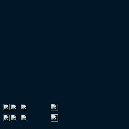
Autor:
Christian Link
Quelle:
Die falsche 9
Weitere Artikel ansehen
Vorheriger Beitrag
DFL veröffentlicht Spielplan in dieser W
Nächster Beitrag
Bayern München im Bundesliga-Eröffnungs
VERMARKTUNGSPARTNER
FUSSBALL IM FREE-TV
Samstag
:
14:30 Uhr
:
20:30 Uhr