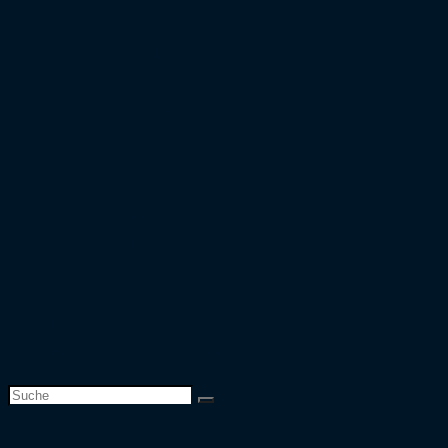
Bundesliga
2. Bundesliga
Saison 2019/20
Bundesliga
2. Bundesliga
3. Liga
DFB-Pokal
Europapokal
Top 50 Zuschauer
Top 25 Auswärtsfahrer
Europapokal
Verbandspokal
Team
Website-Suche umschalten