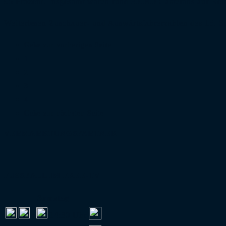
95 Prozent. Insgesamt waren rund 30.000 Gästefans auf Rei
Weiterlesen
Zuschauer- und Auswärtsfahrerzahlen des 15. Sp
Gehe zur vorherigen Seite
1
2
3
4
Gehe zur nächsten Seite
VERMARKTUNGSPARTNER
FUSSBALL IM FREE-TV
Samstag
:
14:30 Uhr