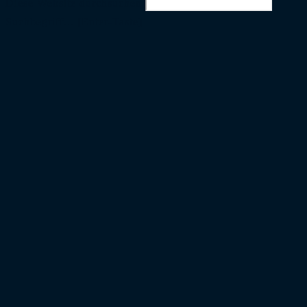
Diese Website durchsuchen
Suchbegriff... [Enter-Taste]