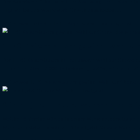
Der Bayerische Pokal ist mit der Auslosung der 1. Runde in 
Liga wollen den Wettbewerb für sich entscheiden.…
Weiterlesen
Erste Runde im Bayerischen Pokal ausgelost
1. FC Kaiserslautern gewinnt Wahl z
Der 1. FC Kaiserslautern hat bei unserer Wahl zur Choreo
Prozent der über 17.000 Teilnehmer. „Luzifer, erhebe Dich
Weiterlesen
1. FC Kaiserslautern gewinnt Wahl zur Choreo
Stimmt jetzt für eure Wunschbundesli
Welche 18 Vereine würden in deiner Wunschbundesliga spiele
Wunschkonstellation wählen. Stimmt jetzt für eure Wunschb