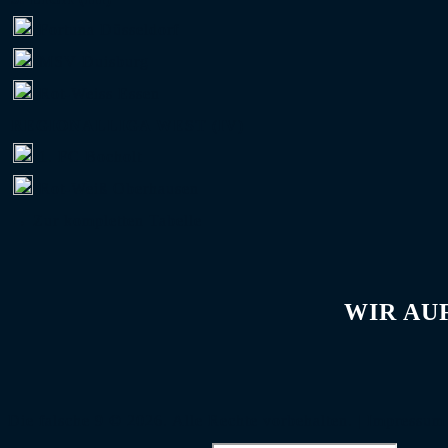
Fortuna Düsseldorf
MSV Duisburg
Rot-Weiss Essen
REGIONALLIGA WEST (IV)
1. FC Bocholt
Rot-Weiß Oberhausen
→ Zur kompletten Tabelle
WIR AU
Die falsche 9 © 2026. Alle Rechte vorbehalten. |
Impressum