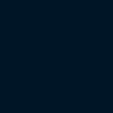
Regionalliga West
Regionalliga Nordost
Regionalliga Südwest
Regionalliga Bayern
Regionalliga Nord
XXL-Zuschauertabelle
XXL-Auswärtsfahrertabelle
Saison 2022/23
Bundesliga
2. Bundesliga
3. Liga
DFB-Pokal
Europapokal
Top Zuschauer
Top Auswärtsfahrer
Saison 2021/22