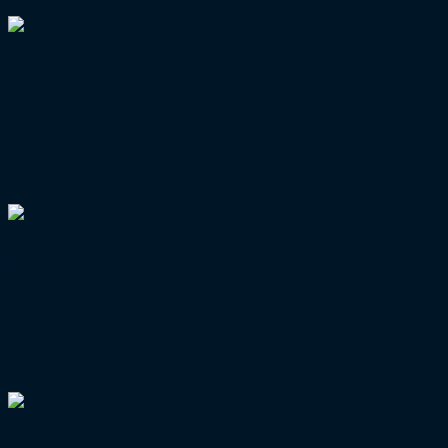
Weiterlesen
Stimmt jetzt für eure Wunschbundesliga ab
Unser Heim-Trikotturnier 2024/25 ist g
Unser Trikotturnier ist zurück! Ab sofort könnt ihr auf uns
Bundesliga, 2. Bundesliga und 3. Liga abstimmen.Gesucht 
Weiterlesen
Unser Heim-Trikotturnier 2024/25 ist gestartet
DFL-Investorendeal geplatzt!
Der DFL-Investorendeal ist geplatzt! Dies wurde heute auf e
beschlossen. Hans-Joachim Watzke, Sprecher des Präsidiu
Weiterlesen
DFL-Investorendeal geplatzt!