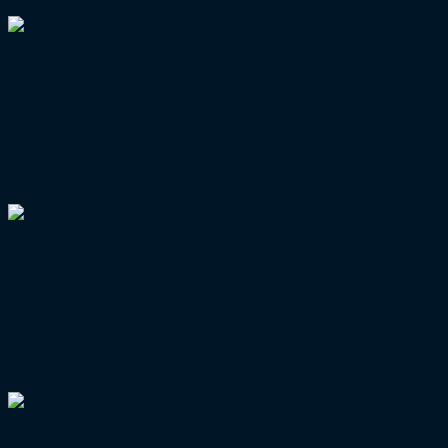
Weiterlesen
2. Runde im Bayerischen Pokal ausgelost
Regionalliga-Reform: Ein schwarzer T
Die deutsche Nationalmannschaft ist am Montagabend bei d
Doch eine möglicherweise noch folgenschwerere Niederlage 
Weiterlesen
Regionalliga-Reform: Ein schwarzer Tag für de
RB Leipzig sorgt in Köln für die kleins
In der Fußball-Bundesliga kam es am Sonntag zum Aufeinan
Roten Bullen sorgte bei den Gastgebern für die kleinste He
Weiterlesen
RB Leipzig sorgt in Köln für die kleinste Kuliss