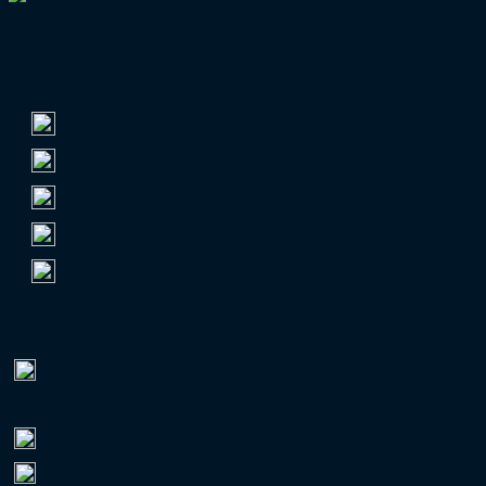
TOP 5 NACH ZUSCHAUERN
Regionalliga Nordost
1.
FC Erzgebirge Aue
Ø 9.438
2.
Hallescher FC
Ø 8.942
3.
Chemnitzer FC
Ø 7.821
4.
FC Rot-Weiß Erfurt
Ø 7.550
5.
FC Carl Zeiss Jena
Ø 7.258
VERBANDSPOKAL – NOCH IM RENNEN
Niederrheinpokal
3. LIGA (III)
Fortuna Düsseldorf
MSV Duisburg