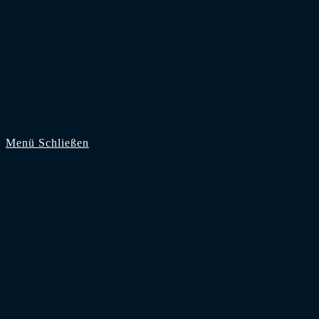
Zum Inhalt springen
Menü
Schließen
Start
Supporter
Zuschauer
Saison 2026/27
Bundesliga
2. Bundesliga
3. Liga