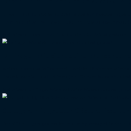
Unser Heim-Trikotturnier 2025/26 ist g
Unser Trikot-Turnier ist zurück! In den kommenden Tagen u
Heimtrikot aller Erst-, Zweit- und Drittligisten abstimmen.
Weiterlesen
Unser Heim-Trikotturnier 2025/26 ist gestartet
Umfrage: Wie sieht deine Wunschbund
Weihnachtszeit ist Wünschezeit! Welche 18 Vereine würden i
Traumkonstellation ab. Stimmt jetzt für eure Wunschbundesl
Weiterlesen
Umfrage: Wie sieht deine Wunschbundesliga au
Stuttgart mit größter Gästekulisse de
Der VfB Stuttgart gastiert heute zum Spitzenspiel in der 