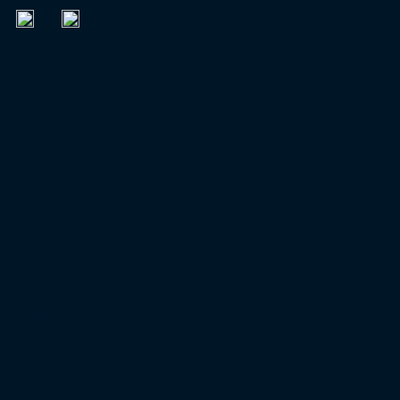
-
Berlin
Österreich würde in Gelsenkirchen auf England treffen, die 
Vor den meisten Zuschauern würde das Achtelfinale zwischen
beiden Spieltage findet ihr hier:
Die Zuschauerzahlen zur UEFA EURO 2024
Weitere Artikel ansehen
Vorheriger Beitrag
Stand jetzt: Die Achtelfinalspiele der EM
Nächster Beitrag
Umfrage: Wer wird Europameister 2024?
VERMARKTUNGSPARTNER
FUSSBALL IM FREE-TV