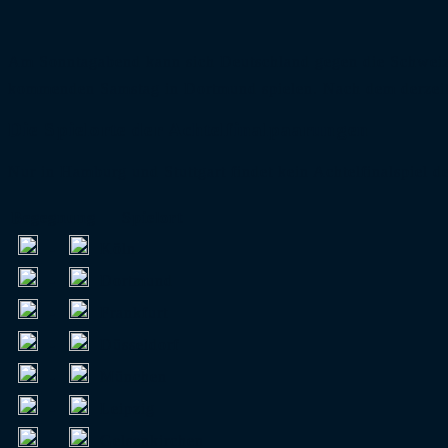
Am Sonntagabend kann sich Deutschland gegen die Schweiz
kommenden Samstag in Dortmund spielen. Nach dem derzeit
Die Spielorte der Achtelfinalpaarungen
Nur in Hamburg und Stuttgart findet kein Achtelfinalspiel de
Begegnung
Spielort
-
Köln
-
Dortmund
-
Frankfurt
-
Düsseldorf
-
München
-
Leipzig
-
Gelsenkirchen