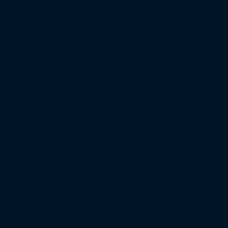
Regionalliga West
Regionalliga Nordost
Regionalliga Südwest
Regionalliga Bayern
Regionalliga Nord
XXL-Zuschauertabelle
XXL-Auswärtsfahrertabelle
Saison 2022/23
Bundesliga
2. Bundesliga
3. Liga
DFB-Pokal
Europapokal
Top Zuschauer
Top Auswärtsfahrer
Saison 2021/22