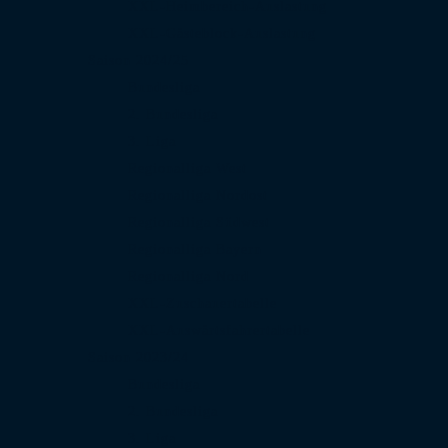
XXL-Heimbereich-Auslastung
XXL-Gästeblock-Auslastung
Saison 2024/25
Bundesliga
2. Bundesliga
3. Liga
Regionalliga West
Regionalliga Nordost
Regionalliga Südwest
Regionalliga Bayern
Regionalliga Nord
XXL-Zuschauertabelle
XXL-Auswärtsfahrertabelle
Saison 2023/24
Bundesliga
2. Bundesliga
3. Liga