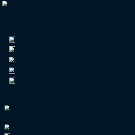
TOP 5 NACH ZUSCHAUERN
Regionalliga Nordost
1.
FC Erzgebirge Aue
Ø 9.438
2.
Hallescher FC
Ø 8.942
3.
Chemnitzer FC
Ø 7.821
4.
FC Rot-Weiß Erfurt
Ø 7.550
5.
FC Carl Zeiss Jena
Ø 7.258
VERBANDSPOKAL – NOCH IM RENNEN
Niederrheinpokal
3. LIGA (III)
Fortuna Düsseldorf