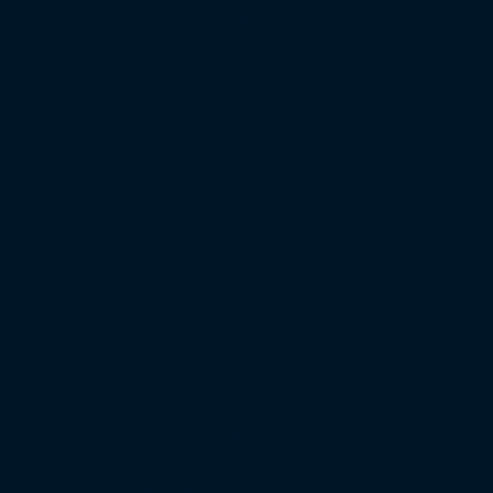
Regionalliga West
Regionalliga Nordost
Regionalliga Südwest
Regionalliga Bayern
Regionalliga Nord
XXL-Zuschauertabelle
XXL-Auswärtsfahrertabelle
Saison 2022/23
Bundesliga
2. Bundesliga
3. Liga
DFB-Pokal
Europapokal
Top Zuschauer
Top Auswärtsfahrer
Saison 2021/22