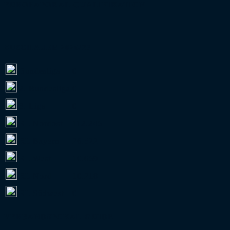
EUROPAPOKAL-QUALIFIKATION
ZUSCHAUER 2026/27
Bundesliga
0
2. Bundesliga
0
3. Liga
0
RL Nordost
112.246
RL Bayern
26.522
RL West
10.669
RL Nord
10.218
RL Südwest
0
VERBANDSPOKAL-GUIDE