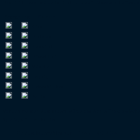
Das DFB-Team würde in Dortmund auf Dänemark treffen, au
Begegnung
Spielort
-
Köln
-
Dortmund
-
Frankfurt
-
Düsseldorf
-
München
-
Leipzig
-
Gelsenkirchen
-
Berlin
Vor den meisten Zuschauern würde das Achtelfinale zwischen
Spieltags findet ihr hier:
Die Zuschauerzahlen zur UEFA EURO 2024