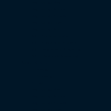
Regionalliga West
Regionalliga Nordost
Regionalliga Südwest
Regionalliga Bayern
Regionalliga Nord
XXL-Zuschauertabelle
XXL-Auswärtsfahrertabelle
XXL-Heimbereich-Auslastung
XXL-Gästeblock-Auslastung
Saison 2024/25
Bundesliga
2. Bundesliga
3. Liga
Regionalliga West
Regionalliga Nordost
Regionalliga Südwest
Regionalliga Bayern