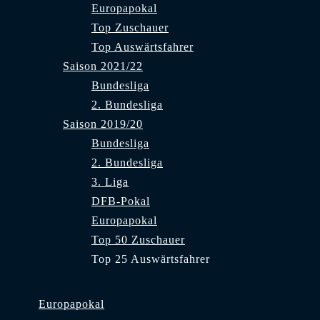
Europapokal
Top Zuschauer
Top Auswärtsfahrer
Saison 2021/22
Bundesliga
2. Bundesliga
Saison 2019/20
Bundesliga
2. Bundesliga
3. Liga
DFB-Pokal
Europapokal
Top 50 Zuschauer
Top 25 Auswärtsfahrer
Europapokal