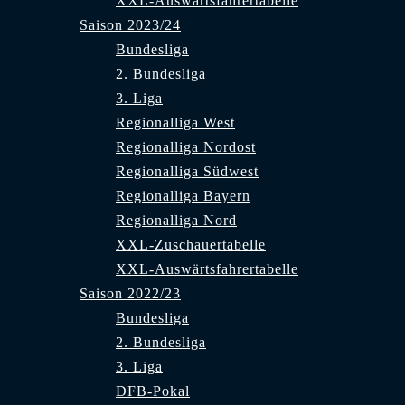
XXL-Auswärtsfahrertabelle
Saison 2023/24
Bundesliga
2. Bundesliga
3. Liga
Regionalliga West
Regionalliga Nordost
Regionalliga Südwest
Regionalliga Bayern
Regionalliga Nord
XXL-Zuschauertabelle
XXL-Auswärtsfahrertabelle
Saison 2022/23
Bundesliga
2. Bundesliga
3. Liga
DFB-Pokal