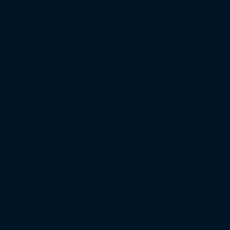
Start
Supporter
Zuschauer
Saison 2026/27
Bundesliga
2. Bundesliga
3. Liga
Regionalliga Nordost
Regionalliga Südwest
Regionalliga Bayern
Regionalliga West
Regionalliga Nord
Saison 2025/26
Bundesliga
2. Bundesliga
3. Liga