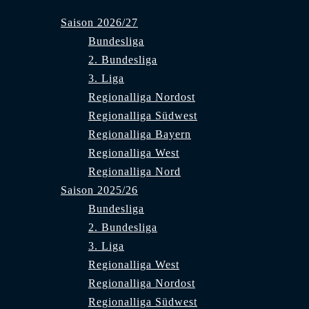
Saison 2026/27
Bundesliga
2. Bundesliga
3. Liga
Regionalliga Nordost
Regionalliga Südwest
Regionalliga Bayern
Regionalliga West
Regionalliga Nord
Saison 2025/26
Bundesliga
2. Bundesliga
3. Liga
Regionalliga West
Regionalliga Nordost
Regionalliga Südwest