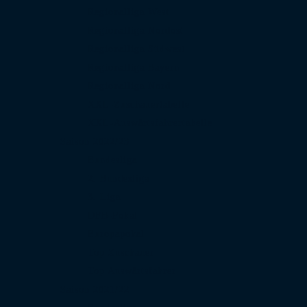
Regionalliga West
Regionalliga Nordost
Regionalliga Südwest
Regionalliga Bayern
Regionalliga Nord
XXL-Zuschauertabelle
XXL-Auswärtsfahrertabelle
Saison 2022/23
Bundesliga
2. Bundesliga
3. Liga
DFB-Pokal
Europapokal
Top Zuschauer
Top Auswärtsfahrer
Saison 2021/22