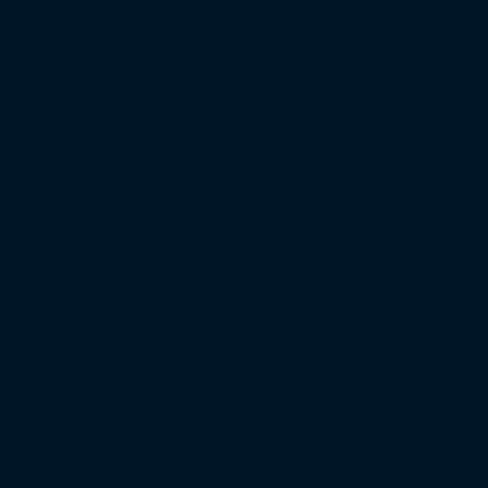
Regionalliga Nordost
Regionalliga Südwest
Regionalliga Bayern
Regionalliga West
Regionalliga Nord
Saison 2025/26
Bundesliga
2. Bundesliga
3. Liga
Regionalliga West
Regionalliga Nordost
Regionalliga Südwest
Regionalliga Bayern
Regionalliga Nord
XXL-Zuschauertabelle
XXL-Auswärtsfahrertabelle