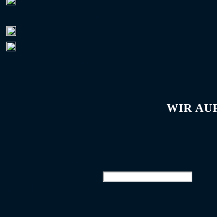
Rot-Weiss Essen
REGIONALLIGA WEST (IV)
1. FC Bocholt
Rot-Weiß Oberhausen
→ Zur kompletten Tabelle
WIR AU
Die falsche 9 © 2026. Alle Rechte vorbehalten. |
Impressum
Diese Website durchsuchen
Suchbegriff... [Enter-Taste]