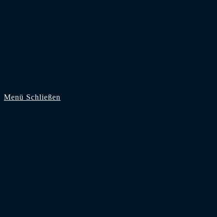
Zum Inhalt springen
Menü
Schließen
Start
Supporter
Zuschauer
Saison 2026/27
Bundesliga
2. Bundesliga
3. Liga