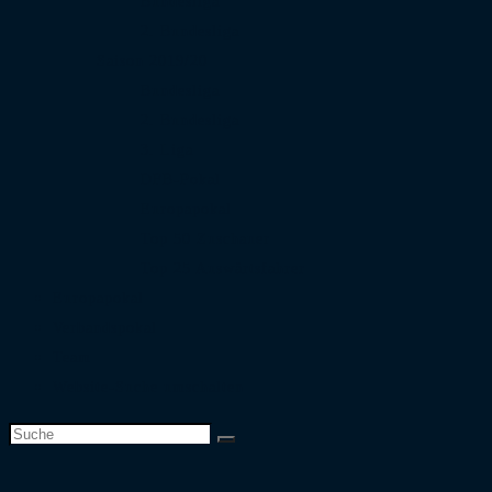
Bundesliga
2. Bundesliga
Saison 2019/20
Bundesliga
2. Bundesliga
3. Liga
DFB-Pokal
Europapokal
Top 50 Zuschauer
Top 25 Auswärtsfahrer
Europapokal
Verbandspokal
Team
Website-Suche umschalten