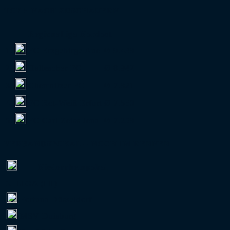
TOP 5 NACH ZUSCHAUERN
Regionalliga Nordost
1.
FC Erzgebirge Aue
Ø 9.438
2.
Hallescher FC
Ø 8.942
3.
Chemnitzer FC
Ø 7.821
4.
FC Rot-Weiß Erfurt
Ø 7.550
5.
FC Carl Zeiss Jena
Ø 7.258
VERBANDSPOKAL – NOCH IM RENNEN
Niederrheinpokal
3. LIGA (III)
Fortuna Düsseldorf
MSV Duisburg