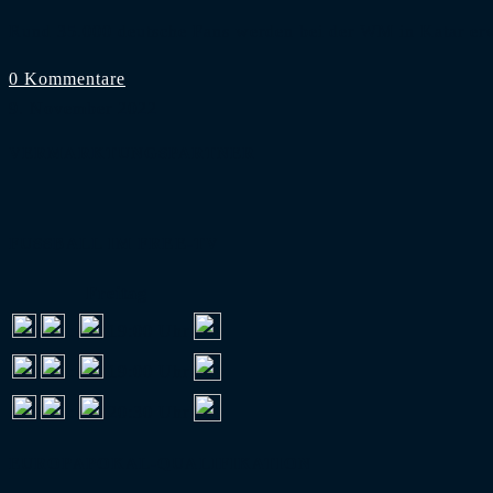
Rund 35.000 deutsche Fans werden bei der WM in Katar er
0 Kommentare
9. November 2022
VERMARKTUNGSPARTNER
FUSSBALL IM FREE-TV
Freitag
:
19:00 Uhr
:
19:00 Uhr
:
20:30 Uhr
EUROPAPOKAL-QUALIFIKATION