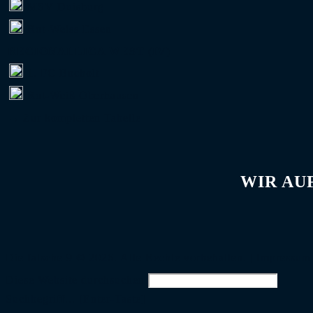
MSV Duisburg
Rot-Weiss Essen
REGIONALLIGA WEST (IV)
1. FC Bocholt
Rot-Weiß Oberhausen
→ Zur kompletten Tabelle
WIR AU
Die falsche 9 © 2026. Alle Rechte vorbehalten. |
Impressum
Diese Website durchsuchen
Suchbegriff... [Enter-Taste]