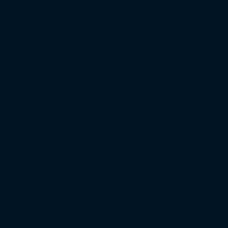
Regionalliga West
Regionalliga Nordost
Regionalliga Südwest
Regionalliga Bayern
Regionalliga Nord
XXL-Zuschauertabelle
XXL-Auswärtsfahrertabelle
Saison 2022/23
Bundesliga
2. Bundesliga
3. Liga
DFB-Pokal
Europapokal
Top Zuschauer
Top Auswärtsfahrer
Saison 2021/22