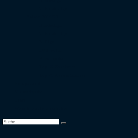
Bundesliga
2. Bundesliga
Saison 2019/20
Bundesliga
2. Bundesliga
3. Liga
DFB-Pokal
Europapokal
Top 50 Zuschauer
Top 25 Auswärtsfahrer
Europapokal
Verbandspokal
Team
Website-Suche umschalten