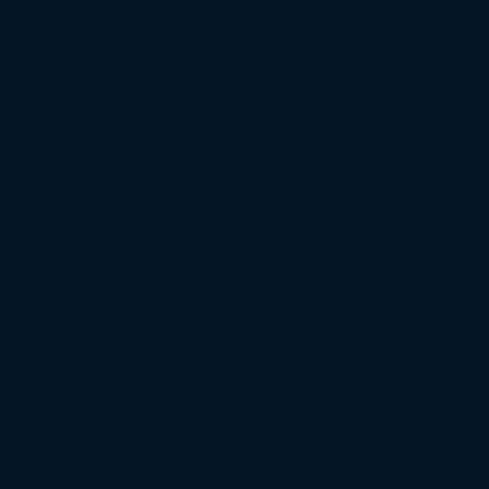
Start
Supporter
Zuschauer
Saison 2026/27
Bundesliga
2. Bundesliga
3. Liga
Regionalliga Nordost
Regionalliga Südwest
Regionalliga Bayern
Regionalliga West
Regionalliga Nord
Saison 2025/26
Bundesliga
2. Bundesliga
3. Liga