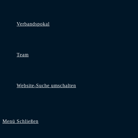
Verbandspokal
Team
Website-Suche umschalten
Menü
Schließen