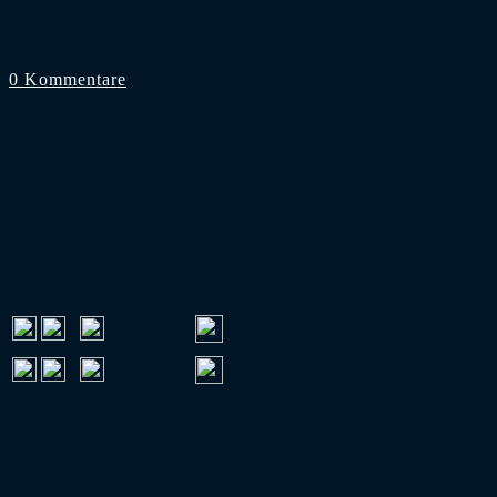
Die 53. Saison der UEFA Europa League (inkl. dem UEFA
0 Kommentare
23. Mai 2024
VERMARKTUNGSPARTNER
FUSSBALL IM FREE-TV
Samstag
:
14:30 Uhr
:
20:30 Uhr
EUROPAPOKAL-QUALIFIKATION