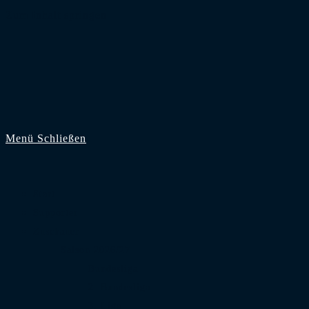
Zum Inhalt springen
Menü
Schließen
Start
Supporter
Zuschauer
Saison 2026/27
Bundesliga
2. Bundesliga
3. Liga