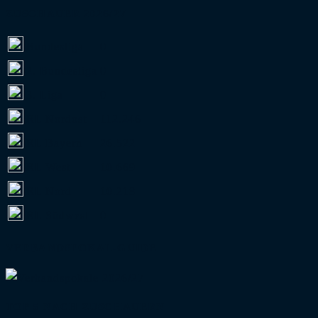
ZUSCHAUER 2026/27
Bundesliga
0
2. Bundesliga
0
3. Liga
0
RL Nordost
112.246
RL Bayern
26.522
RL West
10.669
RL Nord
10.218
RL Südwest
0
VERBANDSPOKAL-GUIDE
TOP 5 NACH ZUSCHAUERN