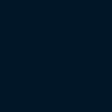
Regionalliga West
Regionalliga Nordost
Regionalliga Südwest
Regionalliga Bayern
Regionalliga Nord
XXL-Zuschauertabelle
XXL-Auswärtsfahrertabelle
Saison 2022/23
Bundesliga
2. Bundesliga
3. Liga
DFB-Pokal
Europapokal
Top Zuschauer
Top Auswärtsfahrer
Saison 2021/22