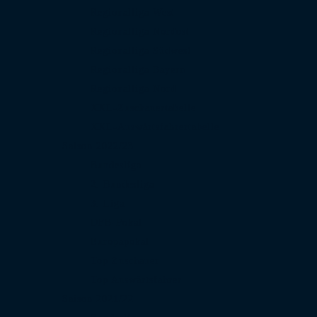
Regionalliga West
Regionalliga Nordost
Regionalliga Südwest
Regionalliga Bayern
Regionalliga Nord
XXL-Zuschauertabelle
XXL-Auswärtsfahrertabelle
Saison 2022/23
Bundesliga
2. Bundesliga
3. Liga
DFB-Pokal
Europapokal
Top Zuschauer
Top Auswärtsfahrer
Saison 2021/22