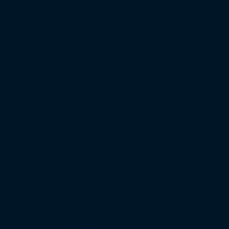
XXL-Heimbereich-Auslastung
XXL-Gästeblock-Auslastung
Saison 2024/25
Bundesliga
2. Bundesliga
3. Liga
Regionalliga West
Regionalliga Nordost
Regionalliga Südwest
Regionalliga Bayern
Regionalliga Nord
XXL-Zuschauertabelle
XXL-Auswärtsfahrertabelle
Saison 2023/24
Bundesliga
2. Bundesliga
3. Liga