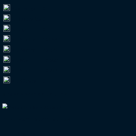
Bundesliga
0
2. Bundesliga
0
3. Liga
0
RL Nordost
101.981
RL Bayern
26.522
RL West
10.669
RL Nord
10.218
RL Südwest
0
VERBANDSPOKAL-GUIDE
TOP 5 NACH ZUSCHAUERN
Regionalliga Nordost