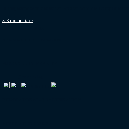
In insgesamt zehn deutschen Städten wird die Europameiste
8 Kommentare
12. September 2023
VERMARKTUNGSPARTNER
FUSSBALL IM FREE-TV
Donnerstag
:
19:00 Uhr
EUROPAPOKAL-QUALIFIKATION
ZUSCHAUER 2026/27