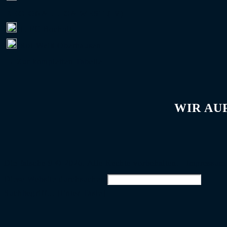
REGIONALLIGA WEST (IV)
1. FC Bocholt
Rot-Weiß Oberhausen
→ Zur kompletten Tabelle
WIR AU
Die falsche 9 © 2026. Alle Rechte vorbehalten. |
Impressum
Diese Website durchsuchen
Suchbegriff... [Enter-Taste]