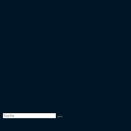
Bundesliga
2. Bundesliga
Saison 2019/20
Bundesliga
2. Bundesliga
3. Liga
DFB-Pokal
Europapokal
Top 50 Zuschauer
Top 25 Auswärtsfahrer
Europapokal
Verbandspokal
Team
Website-Suche umschalten