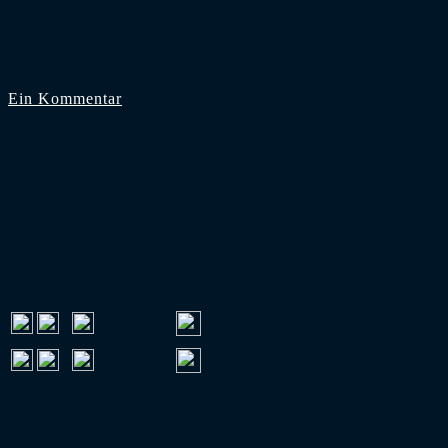
Losverfahren um den Viertliga-Aufstieg mögl
In der Aufstiegsrunde zur Regionalliga Südwest steht am M
Ein Kommentar
9. Juni 2026
VERMARKTUNGSPARTNER
FUSSBALL IM FREE-TV
Samstag
:
14:30 Uhr
:
20:30 Uhr
EUROPAPOKAL-QUALIFIKATION