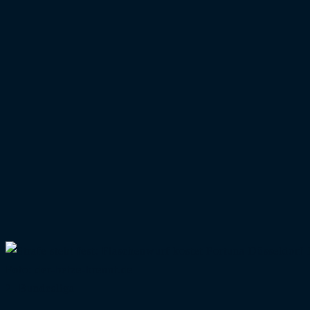
Foto: der-betze-brennt.de
2. Bundesliga