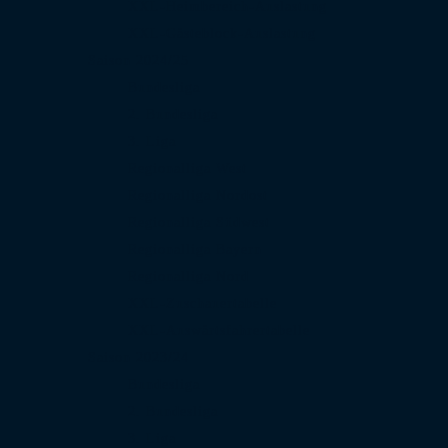
XXL-Heimbereich-Auslastung
XXL-Gästeblock-Auslastung
Saison 2024/25
Bundesliga
2. Bundesliga
3. Liga
Regionalliga West
Regionalliga Nordost
Regionalliga Südwest
Regionalliga Bayern
Regionalliga Nord
XXL-Zuschauertabelle
XXL-Auswärtsfahrertabelle
Saison 2023/24
Bundesliga
2. Bundesliga
3. Liga