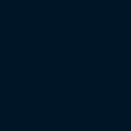
Regionalliga West
Regionalliga Nordost
Regionalliga Südwest
Regionalliga Bayern
Regionalliga Nord
XXL-Zuschauertabelle
XXL-Auswärtsfahrertabelle
Saison 2022/23
Bundesliga
2. Bundesliga
3. Liga
DFB-Pokal
Europapokal
Top Zuschauer
Top Auswärtsfahrer
Saison 2021/22