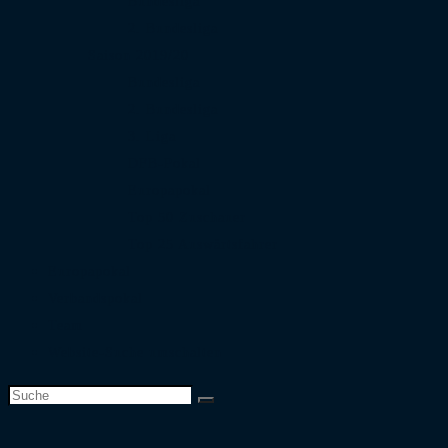
Bundesliga
2. Bundesliga
Saison 2019/20
Bundesliga
2. Bundesliga
3. Liga
DFB-Pokal
Europapokal
Top 50 Zuschauer
Top 25 Auswärtsfahrer
Europapokal
Verbandspokal
Team
Website-Suche umschalten