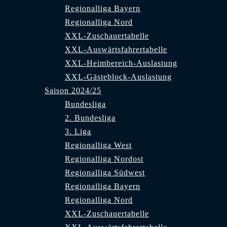
Regionalliga Bayern
Regionalliga Nord
XXL-Zuschauertabelle
XXL-Auswärtsfahrertabelle
XXL-Heimbereich-Auslastung
XXL-Gästeblock-Auslastung
Saison 2024/25
Bundesliga
2. Bundesliga
3. Liga
Regionalliga West
Regionalliga Nordost
Regionalliga Südwest
Regionalliga Bayern
Regionalliga Nord
XXL-Zuschauertabelle