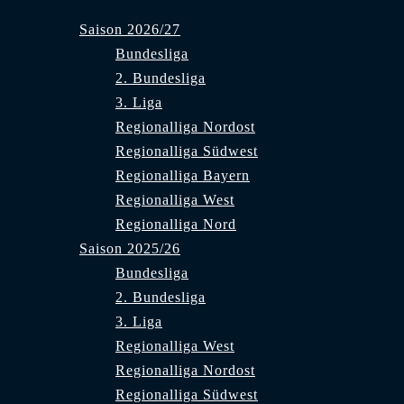
Saison 2026/27
Bundesliga
2. Bundesliga
3. Liga
Regionalliga Nordost
Regionalliga Südwest
Regionalliga Bayern
Regionalliga West
Regionalliga Nord
Saison 2025/26
Bundesliga
2. Bundesliga
3. Liga
Regionalliga West
Regionalliga Nordost
Regionalliga Südwest