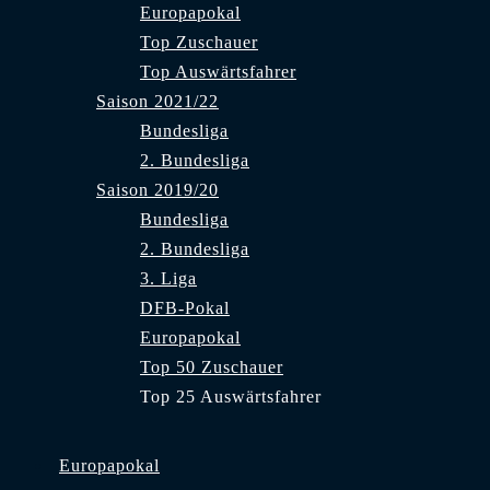
Europapokal
Top Zuschauer
Top Auswärtsfahrer
Saison 2021/22
Bundesliga
2. Bundesliga
Saison 2019/20
Bundesliga
2. Bundesliga
3. Liga
DFB-Pokal
Europapokal
Top 50 Zuschauer
Top 25 Auswärtsfahrer
Europapokal