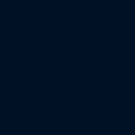
Start
Supporter
Zuschauer
Saison 2026/27
Bundesliga
2. Bundesliga
3. Liga
Regionalliga Nordost
Regionalliga Südwest
Regionalliga Bayern
Regionalliga West
Regionalliga Nord
Saison 2025/26
Bundesliga
2. Bundesliga
3. Liga