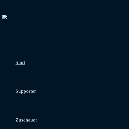
Zum Inhalt springen
Start
Supporter
Zuschauer