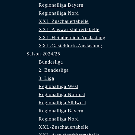
Regionalliga Bayern
Regionalliga Nord
XXL-Zuschauertabelle
XXL-Auswärtsfahrertabelle
XXL-Heimbereich-Auslastung
XXL-Gästeblock-Auslastung
Saison 2024/25
Bundesliga
2. Bundesliga
3. Liga
Regionalliga West
Regionalliga Nordost
Regionalliga Südwest
Regionalliga Bayern
Regionalliga Nord
XXL-Zuschauertabelle