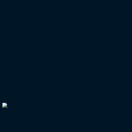
Foto: ©Die falsche 9
Bundesliga
/
Zuschauerzahlen