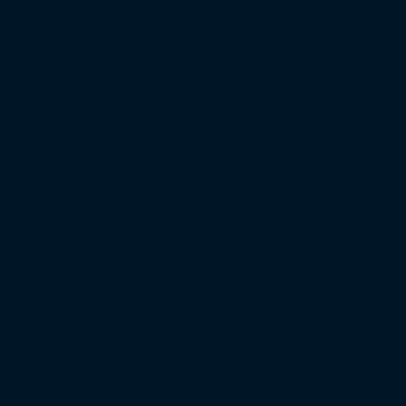
Regionalliga West
Regionalliga Nordost
Regionalliga Südwest
Regionalliga Bayern
Regionalliga Nord
XXL-Zuschauertabelle
XXL-Auswärtsfahrertabelle
Saison 2022/23
Bundesliga
2. Bundesliga
3. Liga
DFB-Pokal
Europapokal
Top Zuschauer
Top Auswärtsfahrer
Saison 2021/22