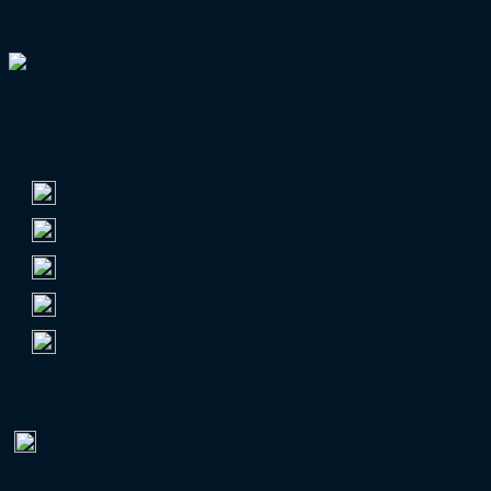
VERBANDSPOKAL-GUIDE
TOP 5 NACH ZUSCHAUERN
Regionalliga Nordost
1.
FC Erzgebirge Aue
Ø 9.438
2.
Hallescher FC
Ø 8.942
3.
Chemnitzer FC
Ø 7.821
4.
FC Rot-Weiß Erfurt
Ø 7.550
5.
FC Carl Zeiss Jena
Ø 7.258
VERBANDSPOKAL – NOCH IM RENNEN
Niederrheinpokal
3. LIGA (III)