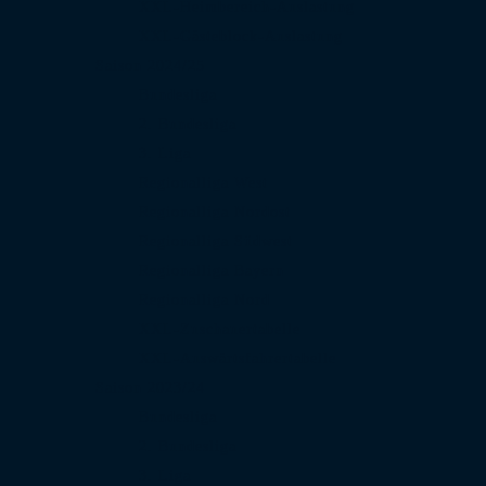
XXL-Heimbereich-Auslastung
XXL-Gästeblock-Auslastung
Saison 2024/25
Bundesliga
2. Bundesliga
3. Liga
Regionalliga West
Regionalliga Nordost
Regionalliga Südwest
Regionalliga Bayern
Regionalliga Nord
XXL-Zuschauertabelle
XXL-Auswärtsfahrertabelle
Saison 2023/24
Bundesliga
2. Bundesliga
3. Liga