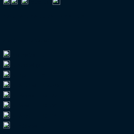
:
20:30 Uhr
EUROPAPOKAL-QUALIFIKATION
ZUSCHAUER 2026/27
Bundesliga
0
2. Bundesliga
0
3. Liga
0
RL Nordost
112.246
RL Bayern
26.522
RL West
10.669
RL Nord
10.218
RL Südwest
0