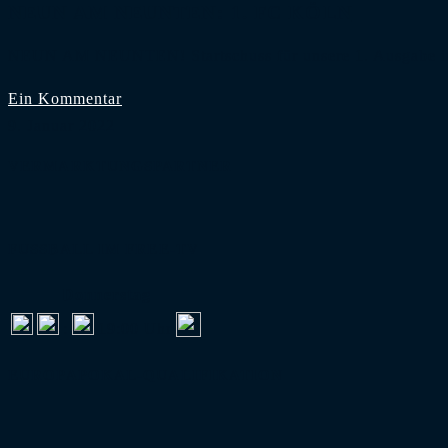
NEUN AM NEUNTEN: 1. FC KÖLN
NEUN AM NEUNTEN! Startschuss für unsere 1. Ausgabe 
Ein Kommentar
9. Januar 2022
VERMARKTUNGSPARTNER
FUSSBALL IM FREE-TV
Donnerstag
:
19:00 Uhr
EUROPAPOKAL-QUALIFIKATION