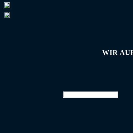
1. FC Bocholt
Rot-Weiß Oberhausen
→ Zur kompletten Tabelle
WIR AU
Die falsche 9 © 2026. Alle Rechte vorbehalten. |
Impressum
Diese Website durchsuchen
Suchbegriff... [Enter-Taste]