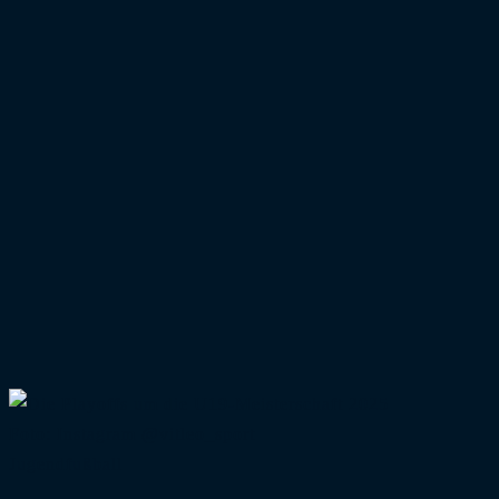
Foto: Instagram @vitleo_sport
Jugendfußball