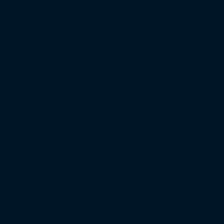
Regionalliga West
Regionalliga Nordost
Regionalliga Südwest
Regionalliga Bayern
Regionalliga Nord
XXL-Zuschauertabelle
XXL-Auswärtsfahrertabelle
Saison 2022/23
Bundesliga
2. Bundesliga
3. Liga
DFB-Pokal
Europapokal
Top Zuschauer
Top Auswärtsfahrer
Saison 2021/22