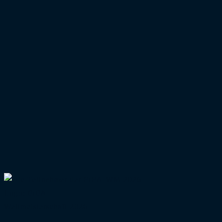
Logo: FIFA
Weltmeisterschaft 2026