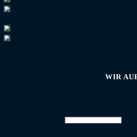
MSV Duisburg
Rot-Weiss Essen
REGIONALLIGA WEST (IV)
1. FC Bocholt
Rot-Weiß Oberhausen
→ Zur kompletten Tabelle
WIR AU
Die falsche 9 © 2026. Alle Rechte vorbehalten. |
Impressum
Diese Website durchsuchen
Suchbegriff... [Enter-Taste]