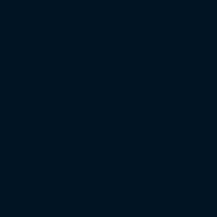
Regionalliga West
Regionalliga Nordost
Regionalliga Südwest
Regionalliga Bayern
Regionalliga Nord
XXL-Zuschauertabelle
XXL-Auswärtsfahrertabelle
Saison 2022/23
Bundesliga
2. Bundesliga
3. Liga
DFB-Pokal
Europapokal
Top Zuschauer
Top Auswärtsfahrer
Saison 2021/22