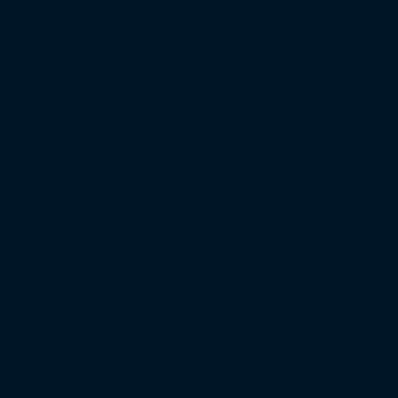
Regionalliga West
Regionalliga Nordost
Regionalliga Südwest
Regionalliga Bayern
Regionalliga Nord
XXL-Zuschauertabelle
XXL-Auswärtsfahrertabelle
XXL-Heimbereich-Auslastung
XXL-Gästeblock-Auslastung
Saison 2024/25
Bundesliga
2. Bundesliga
3. Liga
Regionalliga West
Regionalliga Nordost
Regionalliga Südwest
Regionalliga Bayern