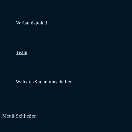
Verbandspokal
Team
Website-Suche umschalten
Menü
Schließen