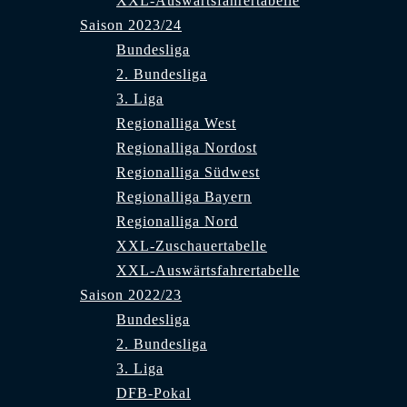
XXL-Auswärtsfahrertabelle
Saison 2023/24
Bundesliga
2. Bundesliga
3. Liga
Regionalliga West
Regionalliga Nordost
Regionalliga Südwest
Regionalliga Bayern
Regionalliga Nord
XXL-Zuschauertabelle
XXL-Auswärtsfahrertabelle
Saison 2022/23
Bundesliga
2. Bundesliga
3. Liga
DFB-Pokal