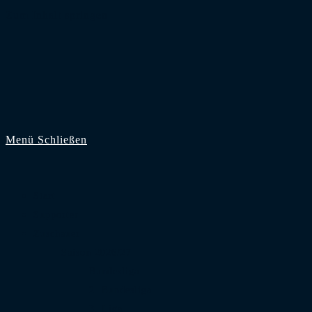
Zum Inhalt springen
Menü
Schließen
Start
Supporter
Zuschauer
Saison 2026/27
Bundesliga
2. Bundesliga
3. Liga