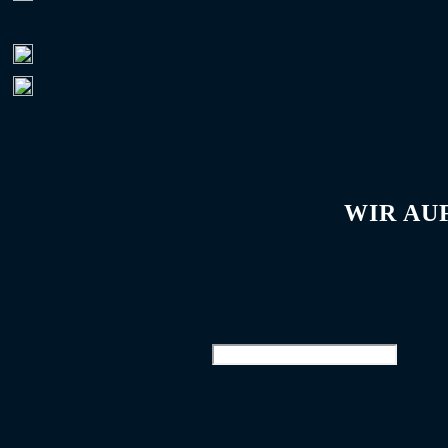
REGIONALLIGA WEST (IV)
1. FC Bocholt
Rot-Weiß Oberhausen
→ Zur kompletten Tabelle
WIR AU
Die falsche 9 © 2026. Alle Rechte vorbehalten. |
Impressum
Diese Website durchsuchen
Suchbegriff... [Enter-Taste]