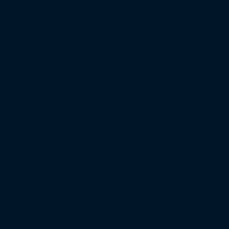
XXL-Heimbereich-Auslastung
XXL-Gästeblock-Auslastung
Saison 2024/25
Bundesliga
2. Bundesliga
3. Liga
Regionalliga West
Regionalliga Nordost
Regionalliga Südwest
Regionalliga Bayern
Regionalliga Nord
XXL-Zuschauertabelle
XXL-Auswärtsfahrertabelle
Saison 2023/24
Bundesliga
2. Bundesliga
3. Liga