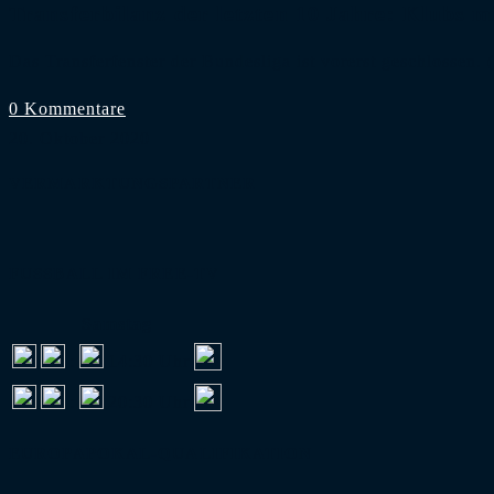
Transferbilanz der letzten 10 Jahre: Klubs 
Das Transferfenster der Bundesliga ist vorerst geschlossen.
0 Kommentare
20. Oktober 2020
VERMARKTUNGSPARTNER
FUSSBALL IM FREE-TV
Samstag
:
14:30 Uhr
:
20:30 Uhr
EUROPAPOKAL-QUALIFIKATION