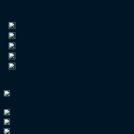
TOP 5 NACH ZUSCHAUERN
Regionalliga Nordost
1.
FC Erzgebirge Aue
Ø 9.438
2.
Hallescher FC
Ø 8.942
3.
Chemnitzer FC
Ø 7.821
4.
FC Rot-Weiß Erfurt
Ø 7.550
5.
FC Carl Zeiss Jena
Ø 7.258
VERBANDSPOKAL – NOCH IM RENNEN
Niederrheinpokal
3. LIGA (III)
Fortuna Düsseldorf
MSV Duisburg
Rot-Weiss Essen