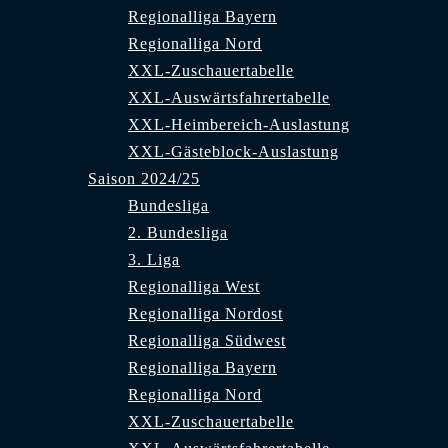
Regionalliga Bayern
Regionalliga Nord
XXL-Zuschauertabelle
XXL-Auswärtsfahrertabelle
XXL-Heimbereich-Auslastung
XXL-Gästeblock-Auslastung
Saison 2024/25
Bundesliga
2. Bundesliga
3. Liga
Regionalliga West
Regionalliga Nordost
Regionalliga Südwest
Regionalliga Bayern
Regionalliga Nord
XXL-Zuschauertabelle