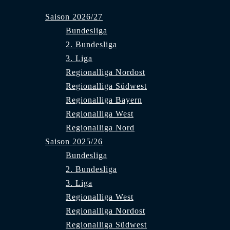
Saison 2026/27
Bundesliga
2. Bundesliga
3. Liga
Regionalliga Nordost
Regionalliga Südwest
Regionalliga Bayern
Regionalliga West
Regionalliga Nord
Saison 2025/26
Bundesliga
2. Bundesliga
3. Liga
Regionalliga West
Regionalliga Nordost
Regionalliga Südwest