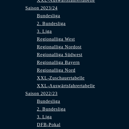
XXL-Auswärtsfahrertabelle
Saison 2023/24
Bundesliga
2. Bundesliga
3. Liga
Regionalliga West
Regionalliga Nordost
Regionalliga Südwest
Regionalliga Bayern
Regionalliga Nord
XXL-Zuschauertabelle
XXL-Auswärtsfahrertabelle
Saison 2022/23
Bundesliga
2. Bundesliga
3. Liga
DFB-Pokal