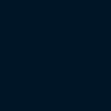
Regionalliga West
Regionalliga Nordost
Regionalliga Südwest
Regionalliga Bayern
Regionalliga Nord
XXL-Zuschauertabelle
XXL-Auswärtsfahrertabelle
Saison 2022/23
Bundesliga
2. Bundesliga
3. Liga
DFB-Pokal
Europapokal
Top Zuschauer
Top Auswärtsfahrer
Saison 2021/22