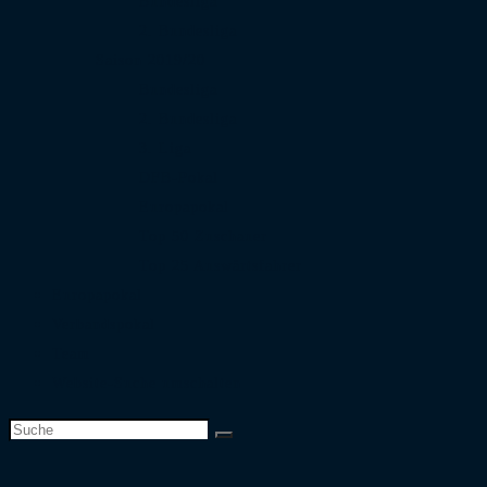
Bundesliga
2. Bundesliga
Saison 2019/20
Bundesliga
2. Bundesliga
3. Liga
DFB-Pokal
Europapokal
Top 50 Zuschauer
Top 25 Auswärtsfahrer
Europapokal
Verbandspokal
Team
Website-Suche umschalten