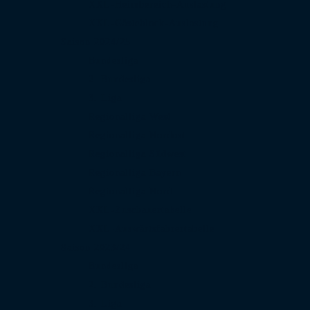
XXL-Heimbereich-Auslastung
XXL-Gästeblock-Auslastung
Saison 2024/25
Bundesliga
2. Bundesliga
3. Liga
Regionalliga West
Regionalliga Nordost
Regionalliga Südwest
Regionalliga Bayern
Regionalliga Nord
XXL-Zuschauertabelle
XXL-Auswärtsfahrertabelle
Saison 2023/24
Bundesliga
2. Bundesliga
3. Liga