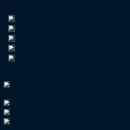
Regionalliga Nordost
1.
Hallescher FC
Ø 8.942
2.
FC Erzgebirge Aue
Ø 8.611
3.
Chemnitzer FC
Ø 7.821
4.
FC Rot-Weiß Erfurt
Ø 7.550
5.
FC Carl Zeiss Jena
Ø 7.258
VERBANDSPOKAL – NOCH IM RENNEN
Niederrheinpokal
3. LIGA (III)
Fortuna Düsseldorf
MSV Duisburg
Rot-Weiss Essen