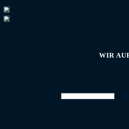
REGIONALLIGA WEST (IV)
1. FC Bocholt
Rot-Weiß Oberhausen
→ Zur kompletten Tabelle
WIR AU
Die falsche 9 © 2026. Alle Rechte vorbehalten. |
Impressum
Diese Website durchsuchen
Suchbegriff... [Enter-Taste]