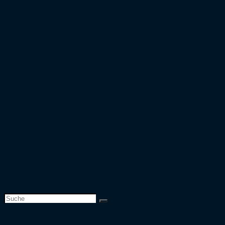
Bundesliga
2. Bundesliga
Saison 2019/20
Bundesliga
2. Bundesliga
3. Liga
DFB-Pokal
Europapokal
Top 50 Zuschauer
Top 25 Auswärtsfahrer
Europapokal
Verbandspokal
Team
Website-Suche umschalten