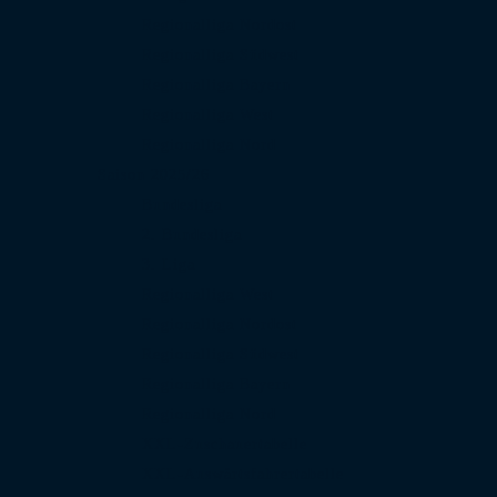
Regionalliga Nordost
Regionalliga Südwest
Regionalliga Bayern
Regionalliga West
Regionalliga Nord
Saison 2025/26
Bundesliga
2. Bundesliga
3. Liga
Regionalliga West
Regionalliga Nordost
Regionalliga Südwest
Regionalliga Bayern
Regionalliga Nord
XXL-Zuschauertabelle
XXL-Auswärtsfahrertabelle