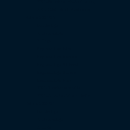
XXL-Heimbereich-Auslastung
XXL-Gästeblock-Auslastung
Saison 2024/25
Bundesliga
2. Bundesliga
3. Liga
Regionalliga West
Regionalliga Nordost
Regionalliga Südwest
Regionalliga Bayern
Regionalliga Nord
XXL-Zuschauertabelle
XXL-Auswärtsfahrertabelle
Saison 2023/24
Bundesliga
2. Bundesliga
3. Liga