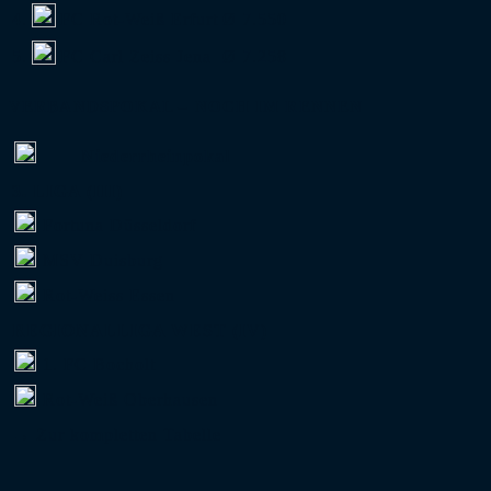
4.
FC Rot-Weiß Erfurt
Ø 7.550
5.
FC Carl Zeiss Jena
Ø 7.258
VERBANDSPOKAL – NOCH IM RENNEN
Niederrheinpokal
3. LIGA (III)
Fortuna Düsseldorf
MSV Duisburg
Rot-Weiss Essen
REGIONALLIGA WEST (IV)
1. FC Bocholt
Rot-Weiß Oberhausen
→ Zur kompletten Tabelle