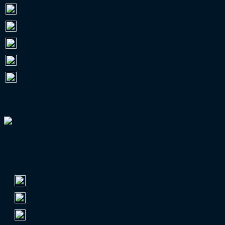
RL Nordost
112.246
RL Bayern
26.522
RL West
10.669
RL Nord
10.218
RL Südwest
0
VERBANDSPOKAL-GUIDE
TOP 5 NACH ZUSCHAUERN
Regionalliga Nordost
1.
FC Erzgebirge Aue
Ø 9.438
2.
Hallescher FC
Ø 8.942
3.
Chemnitzer FC
Ø 7.821