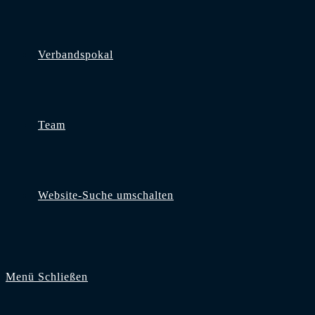
Verbandspokal
Team
Website-Suche umschalten
Menü
Schließen