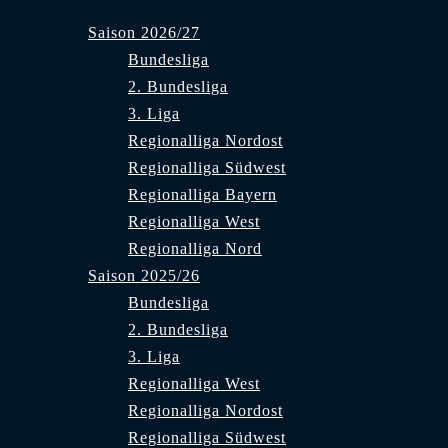
Saison 2026/27
Bundesliga
2. Bundesliga
3. Liga
Regionalliga Nordost
Regionalliga Südwest
Regionalliga Bayern
Regionalliga West
Regionalliga Nord
Saison 2025/26
Bundesliga
2. Bundesliga
3. Liga
Regionalliga West
Regionalliga Nordost
Regionalliga Südwest