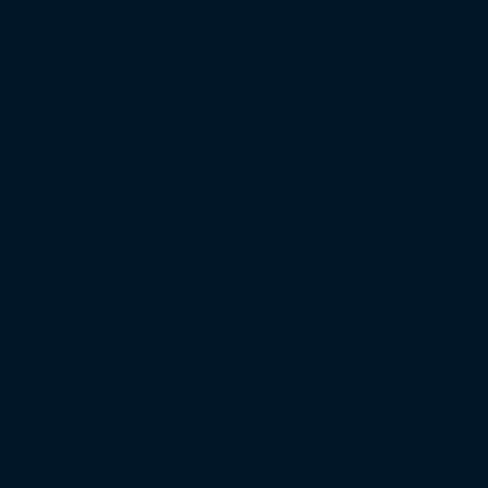
Start
Supporter
Zuschauer
Saison 2026/27
Bundesliga
2. Bundesliga
3. Liga
Regionalliga Nordost
Regionalliga Südwest
Regionalliga Bayern
Regionalliga West
Regionalliga Nord
Saison 2025/26
Bundesliga
2. Bundesliga
3. Liga