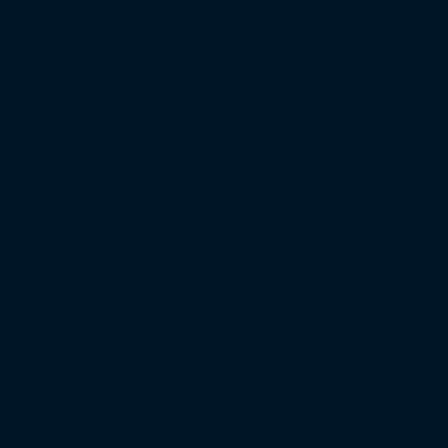
Regionalliga West
Regionalliga Nordost
Regionalliga Südwest
Regionalliga Bayern
Regionalliga Nord
XXL-Zuschauertabelle
XXL-Auswärtsfahrertabelle
XXL-Heimbereich-Auslastung
XXL-Gästeblock-Auslastung
Saison 2024/25
Bundesliga
2. Bundesliga
3. Liga
Regionalliga West
Regionalliga Nordost
Regionalliga Südwest
Regionalliga Bayern