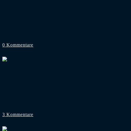
2. Bundesliga
DFL terminiert Spieltage der 2. Liga bis Mitt
Die DFL (Deutsche Fußball Liga) wird in dieser Woche we
0 Kommentare
3. März 2026
Foto: Instagram @makki.sport2
Bundesliga
DFL terminiert Bundesliga-Spieltage bis Mitt
Die DFL (Deutsche Fußball Liga) terminiert in dieser Woch
3 Kommentare
2. März 2026