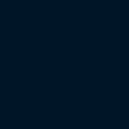
Regionalliga West
Regionalliga Nordost
Regionalliga Südwest
Regionalliga Bayern
Regionalliga Nord
XXL-Zuschauertabelle
XXL-Auswärtsfahrertabelle
Saison 2022/23
Bundesliga
2. Bundesliga
3. Liga
DFB-Pokal
Europapokal
Top Zuschauer
Top Auswärtsfahrer
Saison 2021/22