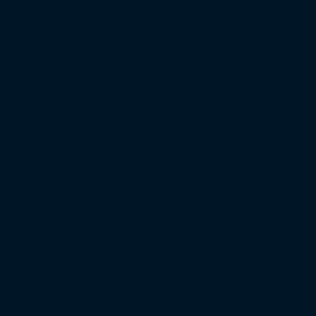
XXL-Heimbereich-Auslastung
XXL-Gästeblock-Auslastung
Saison 2024/25
Bundesliga
2. Bundesliga
3. Liga
Regionalliga West
Regionalliga Nordost
Regionalliga Südwest
Regionalliga Bayern
Regionalliga Nord
XXL-Zuschauertabelle
XXL-Auswärtsfahrertabelle
Saison 2023/24
Bundesliga
2. Bundesliga
3. Liga