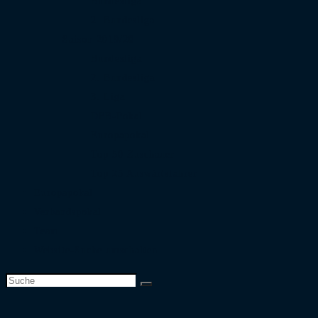
Bundesliga
2. Bundesliga
Saison 2019/20
Bundesliga
2. Bundesliga
3. Liga
DFB-Pokal
Europapokal
Top 50 Zuschauer
Top 25 Auswärtsfahrer
Europapokal
Verbandspokal
Team
Website-Suche umschalten