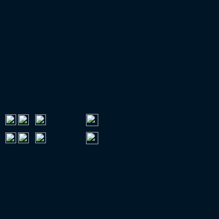
9
Gehe zur nächsten Seite
VERMARKTUNGSPARTNER
FUSSBALL IM FREE-TV
Samstag
:
14:30 Uhr
:
20:30 Uhr
EUROPAPOKAL-QUALIFIKATION
ZUSCHAUER 2026/27