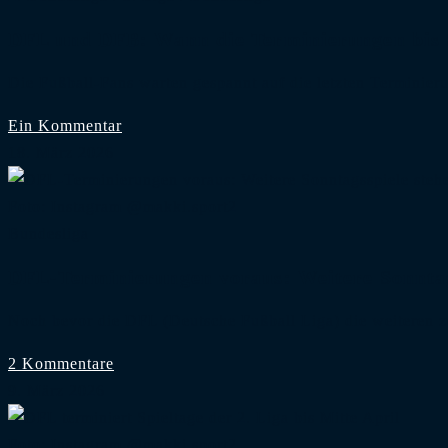
DFL und DFB: Wann die Terminierungen bis
Die Fußball-Fans warten gespannt auf die letzten Termini
Ein Kommentar
18. März 2026
Foto: Instagram @makki.sport2
Bundesliga
DFL-Terminierungen voraus: Weitere Sonntags
Noch bevor die DFL (Deutsche Fußball Liga) die weiteren
2 Kommentare
9. März 2026
Foto: Instagram @makki.sport2