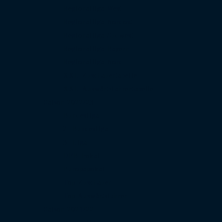
Regionalliga West
Regionalliga Nordost
Regionalliga Südwest
Regionalliga Bayern
Regionalliga Nord
XXL-Zuschauertabelle
XXL-Auswärtsfahrertabelle
Saison 2022/23
Bundesliga
2. Bundesliga
3. Liga
DFB-Pokal
Europapokal
Top Zuschauer
Top Auswärtsfahrer
Saison 2021/22