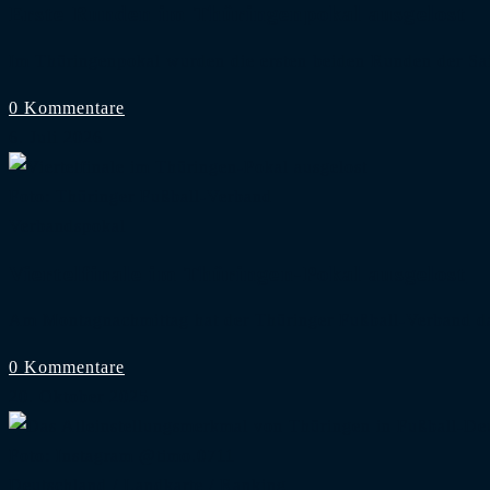
Erste Runden im Thüringenpokal ausgelost
Im Thüringenpokal wurden die ersten beiden Runden der Sa
0 Kommentare
6. Juli 2026
Foto: Thüringer Fußball-Verband
Verbandspokal
Viertelfinale im Thüringen-Pokal ausgelost
Am Montagnachmittag hat der Thüringer Fußball-Verband da
0 Kommentare
20. Oktober 2025
Foto: Instagram @timo.0711
Deutschland
/
Landkarte
/
Ranking