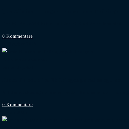
Das Alleinstellungsmerkmal von Thüringen i
Der FC Rot-Weiß Erfurt und der FC Carl Zeiss Jena sind…
0 Kommentare
9. Oktober 2025
Foto: horda-azzuro.de
Verbandspokal
Erste Runden im Thüringenpokal ausgelost
Mit der Auslosung der ersten beiden Runden ist der Thürin
0 Kommentare
7. Juli 2025
Umfrage