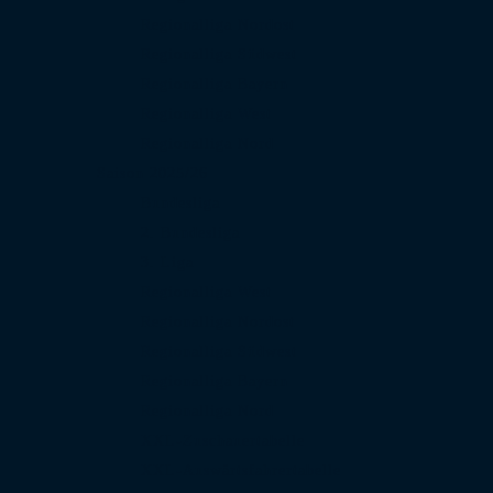
Regionalliga Nordost
Regionalliga Südwest
Regionalliga Bayern
Regionalliga West
Regionalliga Nord
Saison 2025/26
Bundesliga
2. Bundesliga
3. Liga
Regionalliga West
Regionalliga Nordost
Regionalliga Südwest
Regionalliga Bayern
Regionalliga Nord
XXL-Zuschauertabelle
XXL-Auswärtsfahrertabelle