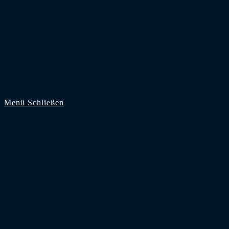
Zum Inhalt springen
Menü
Schließen
Start
Supporter
Zuschauer
Saison 2026/27
Bundesliga
2. Bundesliga
3. Liga