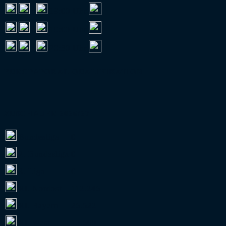
:
19:00 Uhr
:
19:00 Uhr
:
20:30 Uhr
EUROPAPOKAL-QUALIFIKATION
ZUSCHAUER 2026/27
Bundesliga
0
2. Bundesliga
0
3. Liga
0
RL Nordost
112.246
RL Bayern
26.522
RL West
10.669