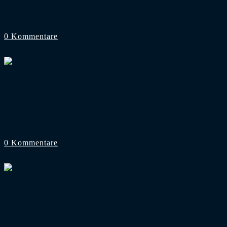
Die Amateure bilden die Basis des deutschen Fußballs un
0 Kommentare
8. August 2023
Amateure
/
Deutschlands Meister
Deutschlands Meister 2023: Westfalen
Die Amateure bilden die Basis des deutschen Fußballs un
0 Kommentare
28. Juli 2023
Amateure
/
Deutschlands Meister
Deutschlands Meister 2023: Schleswig-Holste