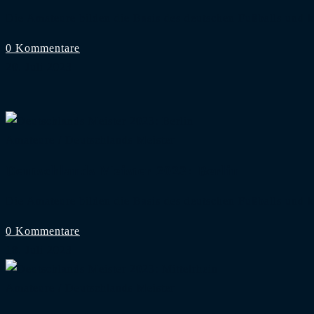
Die Amateure bilden die Basis des deutschen Fußballs un
0 Kommentare
20. Juli 2023
Amateure
/
Deutschlands Meister
Deutschlands Meister 2023: Berlin
Die Amateure bilden die Basis des deutschen Fußballs un
0 Kommentare
18. Juli 2023
Amateure
/
Deutschlands Meister