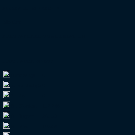
FUSSBALL IM FREE-TV
Montag
EUROPAPOKAL-QUALIFIKATION
ZUSCHAUER 2026/27
Bundesliga
0
2. Bundesliga
0
3. Liga
0
RL Nordost
112.246
RL Bayern
26.522
RL West
10.669