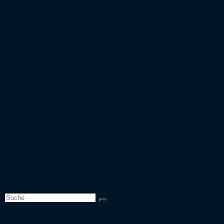
Bundesliga
2. Bundesliga
Saison 2019/20
Bundesliga
2. Bundesliga
3. Liga
DFB-Pokal
Europapokal
Top 50 Zuschauer
Top 25 Auswärtsfahrer
Europapokal
Verbandspokal
Team
Website-Suche umschalten