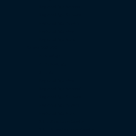
Regionalliga Nordost
Regionalliga Südwest
Regionalliga Bayern
Regionalliga West
Regionalliga Nord
Saison 2025/26
Bundesliga
2. Bundesliga
3. Liga
Regionalliga West
Regionalliga Nordost
Regionalliga Südwest
Regionalliga Bayern
Regionalliga Nord
XXL-Zuschauertabelle
XXL-Auswärtsfahrertabelle