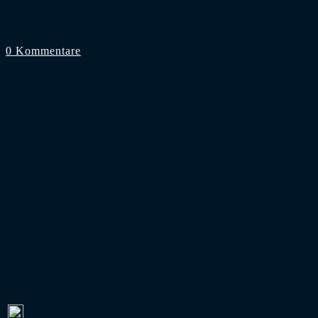
80 Spieler aus der Türkei haben den Weg in die Bundeslig
0 Kommentare
23. Dezember 2021
VERMARKTUNGSPARTNER
FUSSBALL IM FREE-TV
Mittwoch
EUROPAPOKAL-QUALIFIKATION
ZUSCHAUER 2026/27
Bundesliga
0