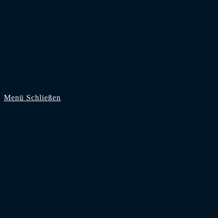
Zum Inhalt springen
Menü
Schließen
Start
Supporter
Zuschauer
Saison 2026/27
Bundesliga
2. Bundesliga
3. Liga