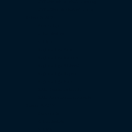
XXL-Heimbereich-Auslastung
XXL-Gästeblock-Auslastung
Saison 2024/25
Bundesliga
2. Bundesliga
3. Liga
Regionalliga West
Regionalliga Nordost
Regionalliga Südwest
Regionalliga Bayern
Regionalliga Nord
XXL-Zuschauertabelle
XXL-Auswärtsfahrertabelle
Saison 2023/24
Bundesliga
2. Bundesliga
3. Liga