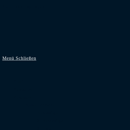
Zum Inhalt springen
Menü
Schließen
Start
Supporter
Zuschauer
Saison 2026/27
Bundesliga
2. Bundesliga
3. Liga