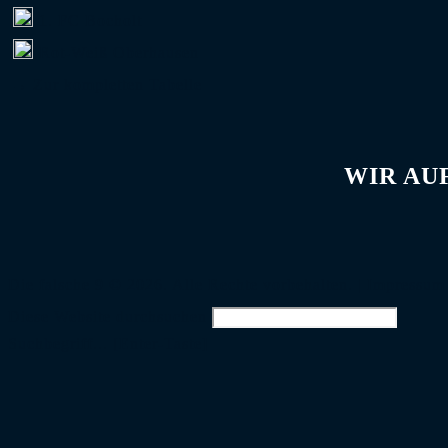
1. FC Bocholt
Rot-Weiß Oberhausen
→ Zur kompletten Tabelle
WIR AU
Die falsche 9 © 2026. Alle Rechte vorbehalten. |
Impressum
Diese Website durchsuchen
Suchbegriff... [Enter-Taste]