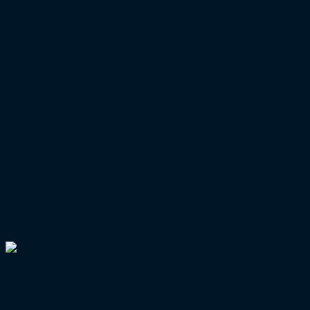
Foto: Instagram @tmgroundhopping
Allgemein