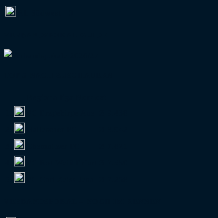
RL Südwest
0
VERBANDSPOKAL-GUIDE
TOP 5 NACH ZUSCHAUERN
Regionalliga Nordost
1.
FC Erzgebirge Aue
Ø 9.438
2.
Hallescher FC
Ø 8.942
3.
Chemnitzer FC
Ø 7.821
4.
FC Rot-Weiß Erfurt
Ø 7.550
5.
FC Carl Zeiss Jena
Ø 7.258
VERBANDSPOKAL – NOCH IM RENNEN