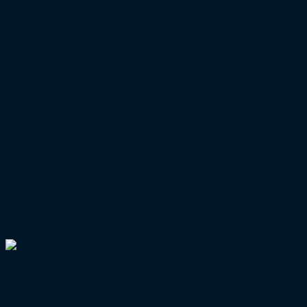
Foto: nur-der-scf.de
Bundesliga