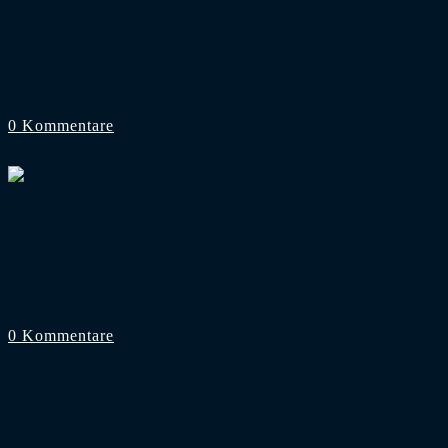
Vierer- und Fünerpacker der letzten 10 Jahre
Erling Haaland erzielte am Samstag seinen 1. Viererpack in d
Jahre in der Bundesliga gelang. Nur Robert Lewandowski un
0 Kommentare
23. November 2020
Bundesliga
Die Vierer- und Fünferpacker der Bundesliga
Erling Haaland erzielte am Samstag seinen 1. Viererpack in
0 Kommentare
23. November 2020
VERMARKTUNGSPARTNER