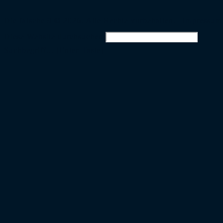
Die falsche 9 © 2026. Alle Rechte vorbehalten. |
Impressum
Diese Website durchsuchen
Suchbegriff... [Enter-Taste]