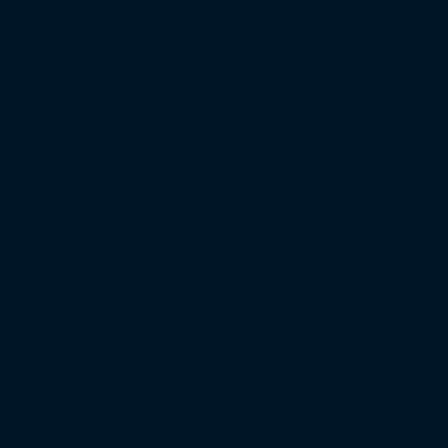
XXL-Heimbereich-Auslastung
XXL-Gästeblock-Auslastung
Saison 2024/25
Bundesliga
2. Bundesliga
3. Liga
Regionalliga West
Regionalliga Nordost
Regionalliga Südwest
Regionalliga Bayern
Regionalliga Nord
XXL-Zuschauertabelle
XXL-Auswärtsfahrertabelle
Saison 2023/24
Bundesliga
2. Bundesliga
3. Liga