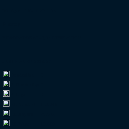
FUSSBALL IM FREE-TV
Montag
EUROPAPOKAL-QUALIFIKATION
ZUSCHAUER 2026/27
Bundesliga
0
2. Bundesliga
0
3. Liga
0
RL Nordost
112.246
RL Bayern
26.522
RL West
10.669