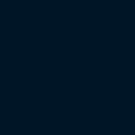
Start
Supporter
Zuschauer
Saison 2026/27
Bundesliga
2. Bundesliga
3. Liga
Regionalliga Nordost
Regionalliga Südwest
Regionalliga Bayern
Regionalliga West
Regionalliga Nord
Saison 2025/26
Bundesliga
2. Bundesliga
3. Liga