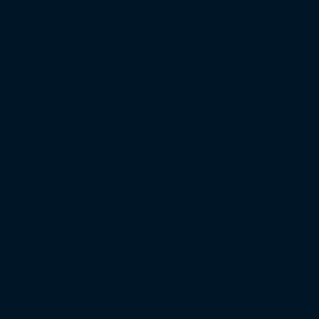
Regionalliga West
Regionalliga Nordost
Regionalliga Südwest
Regionalliga Bayern
Regionalliga Nord
XXL-Zuschauertabelle
XXL-Auswärtsfahrertabelle
XXL-Heimbereich-Auslastung
XXL-Gästeblock-Auslastung
Saison 2024/25
Bundesliga
2. Bundesliga
3. Liga
Regionalliga West
Regionalliga Nordost
Regionalliga Südwest
Regionalliga Bayern