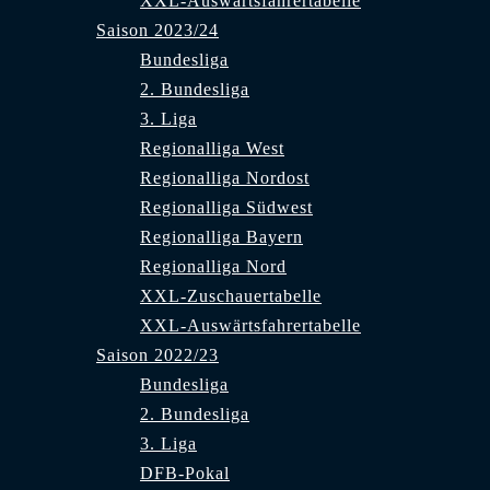
XXL-Auswärtsfahrertabelle
Saison 2023/24
Bundesliga
2. Bundesliga
3. Liga
Regionalliga West
Regionalliga Nordost
Regionalliga Südwest
Regionalliga Bayern
Regionalliga Nord
XXL-Zuschauertabelle
XXL-Auswärtsfahrertabelle
Saison 2022/23
Bundesliga
2. Bundesliga
3. Liga
DFB-Pokal