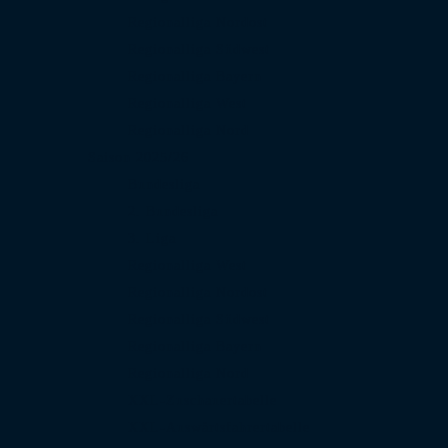
Regionalliga Nordost
Regionalliga Südwest
Regionalliga Bayern
Regionalliga West
Regionalliga Nord
Saison 2025/26
Bundesliga
2. Bundesliga
3. Liga
Regionalliga West
Regionalliga Nordost
Regionalliga Südwest
Regionalliga Bayern
Regionalliga Nord
XXL-Zuschauertabelle
XXL-Auswärtsfahrertabelle