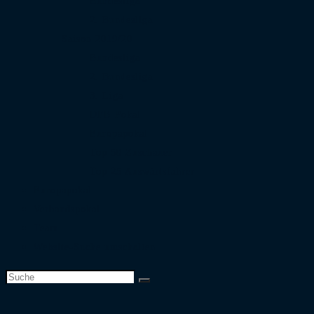
Bundesliga
2. Bundesliga
Saison 2019/20
Bundesliga
2. Bundesliga
3. Liga
DFB-Pokal
Europapokal
Top 50 Zuschauer
Top 25 Auswärtsfahrer
Europapokal
Verbandspokal
Team
Website-Suche umschalten