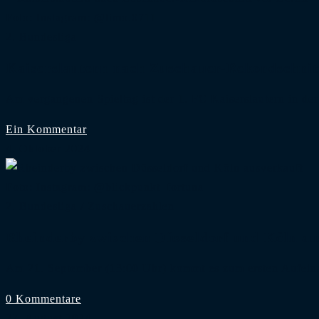
Foto: Instagram: @timo.0711
2. Bundesliga
Kaiserslautern nach Zuschauer-Rekordschnitt
Am vergangenen Spieltag ist der 1. FC Kaiserslautern in de
Ein Kommentar
4. Oktober 2024
Foto: Instagram: @blickpunkt_fortuna
2. Bundesliga
/
Zuschauerzahlen
Rheinderby zwischen Düsseldorf und Köln au
Am 21. September (13:00 Uhr) kommt es zum ersten Aufein
0 Kommentare
27. August 2024