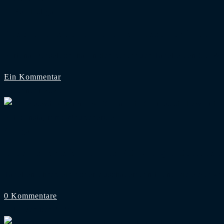
2. Bundesliga
Zuschauertabelle: Fortuna Düsseldorf überh
Fortuna Düsseldorf hat in der Zuschauer-Tabelle den SV W
Ein Kommentar
16. Januar 2025
Foto: Instagram: @nur.energie
3. Liga
Die Auswärtsfahrer des FC Energie Cottbus si
Tabellenführer, ein hoher Zuschauerschnitt und viele Auswär
0 Kommentare
8. November 2024