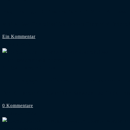
Regionalliga-Spitzenreiter mit Mini-Kulisse
Mini-Kulisse für Regionalliga-Tabellenführer SGV Freiberg
Ein Kommentar
5. März 2026
Foto: Instagram: @nur.energie
3. Liga
/
Energie Cottbus
Cottbus gegen Hoffenheim II vor Rekordkuli
Der FC Energie Cottbus trifft am Samstagmittag (14:00 Uhr
0 Kommentare
31. Januar 2026
Foto: Los Misenas