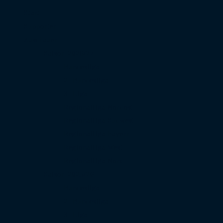
Start
Supporter
Zuschauer
Saison 2026/27
Bundesliga
2. Bundesliga
3. Liga
Regionalliga Nordost
Regionalliga Südwest
Regionalliga Bayern
Regionalliga West
Regionalliga Nord
Saison 2025/26
Bundesliga
2. Bundesliga
3. Liga