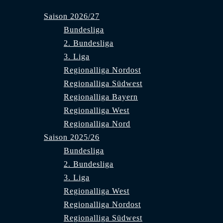
Saison 2026/27
Bundesliga
2. Bundesliga
3. Liga
Regionalliga Nordost
Regionalliga Südwest
Regionalliga Bayern
Regionalliga West
Regionalliga Nord
Saison 2025/26
Bundesliga
2. Bundesliga
3. Liga
Regionalliga West
Regionalliga Nordost
Regionalliga Südwest