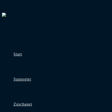
Zum Inhalt springen
Start
Supporter
Zuschauer